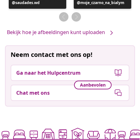
Bericht
saudades.wd
Bericht
moje_czarno_na_bialym
gepubliceerd
gepubliceerd
door
door
Bekijk hoe je afbeeldingen kunt uploaden
Neem contact met ons op!
Ga naar het Hulpcentrum
Aanbevolen
Chat met ons