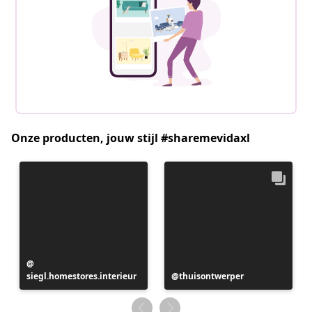
Onze producten, jouw stijl #sharemevidaxl
Bericht
siegl.homestores.interieur
gepubliceerd
Bericht
thuisontwerper
door
gepubliceerd
door