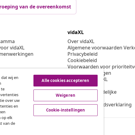
roeping van de overeenkomst
vidaXL
gramma
Over vidaXL
oor vidaXL
Algemene voorwaarden Verko
amenwerkingen
Privacybeleid
Cookiebeleid
Voorwaarden voor prioriteit
Cookie-instellingen
 dat wij en
Werken bij vidaXL
Alle cookies accepteren
n
Veiligheid
 te
EU verantwoordelijke
dvertenties
Weigeren
Beleid voor EPR
tie over uw
Toegankelijkheidsverklaring
tenties en
Cookie-instellingen
een
 op elk
st van de