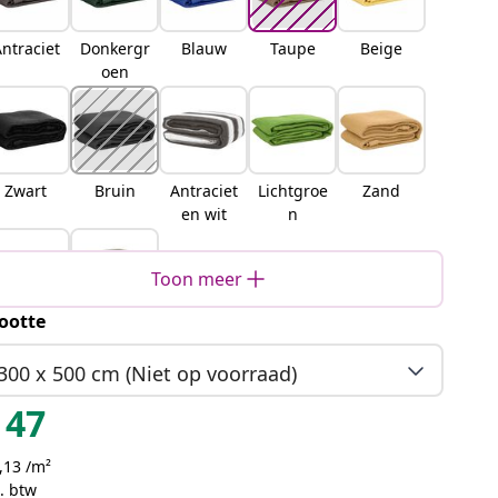
ntraciet
Donkergr
Blauw
Taupe
Beige
oen
Zwart
Bruin
Antraciet
Lichtgroe
Zand
en wit
n
Toon meer
ootte
Blauw-
Lichtgrijs
grijs
300 x 500 cm (Niet op voorraad)
47
,13 /m²
. btw