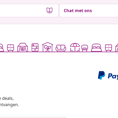
Chat met ons
 deals,
ntvangen.