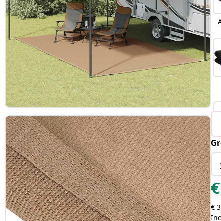
A
Gr
€
€ 3
Inc