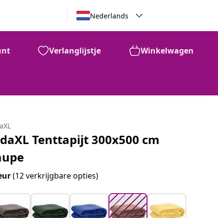
Nederlands
unt
Verlanglijstje
Winkelwagen
€
47
daXL
idaXL Tenttapijt 300x500 cm
aupe
eur
(12 verkrijgbare opties)