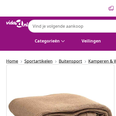
Vorige
Volgende
vidaXL
vidaXL Tenttapijt 300x500 cm taupe
Categorieën
Veilingen
Home
Sportartikelen
Buitensport
Kamperen & 