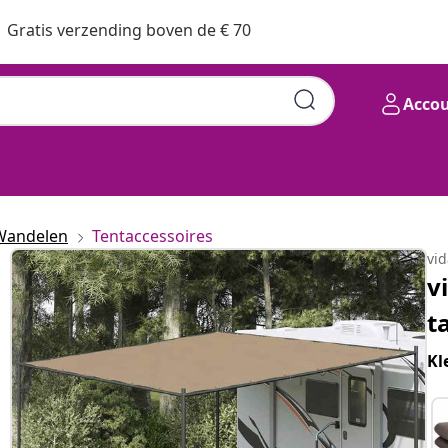
Gratis verzending boven de € 70
Acco
Wandelen
Tentaccessoires
vi
v
t
Kl