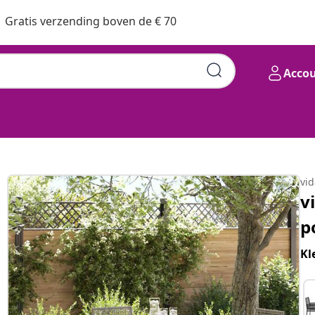
Gratis verzending boven de € 70
Acco
vi
v
p
Kl