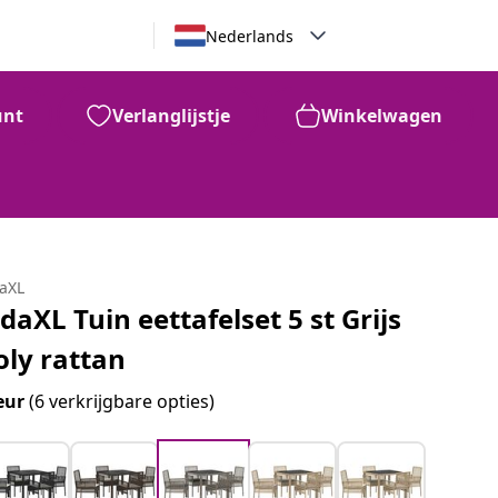
Nederlands
unt
Verlanglijstje
Winkelwagen
daXL
idaXL Tuin eettafelset 5 st Grijs
oly rattan
eur
(6 verkrijgbare opties)