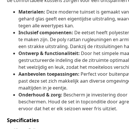
de comfortabele kussens zorgen voor een ontspannen e
Materialen:
Deze moderne tuinset is gemaakt van pol
gehard glas geeft een eigentijdse uitstraling, waar
tegen alle weertypes kan.
Inclusief componenten:
De eetset heeft polyeste
te maken zijn. De poly rattan rugleuningen en ar
een strakke uitstraling. Dankzij de ritssluitingen h
Ontwerp & functionaliteit:
Door het simpele maar
gestructureerde indeling die de zitruimte optimaa
het veelzijdig en leuk, zodat het moeiteloos versch
Aanbevolen toepassingen:
Perfect voor buitenpavi
past deze set zich makkelijk aan diverse omgeving
maaltijden in je eentje.
Onderhoud & zorg:
Bescherm je investering door
beschermen. Houd de set in topconditie door agr
ervoor dat het er elk seizoen weer fris uitziet.
Specificaties