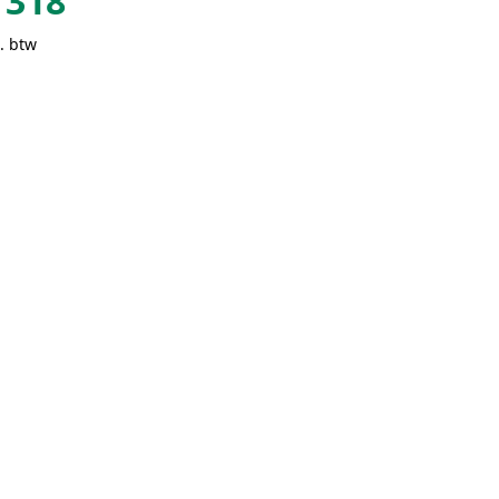
318
. btw