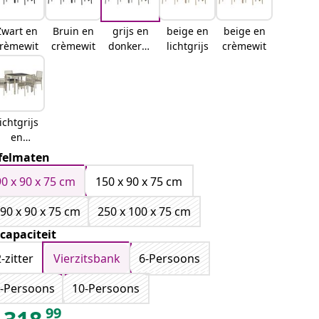
Zwart en
Bruin en
grijs en
beige en
beige en
rèmewit
crèmewit
donkergr
lichtgrijs
crèmewit
ijs
ichtgrijs
en
onkergr
felmaten
ijs
90 x 90 x 75 cm
150 x 90 x 75 cm
90 x 90 x 75 cm
250 x 100 x 75 cm
tcapaciteit
-zitter
Vierzitsbank
6-Persoons
-Persoons
10-Persoons
99