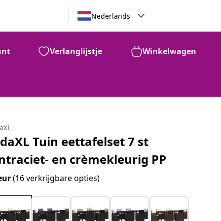
Nederlands
unt
Verlanglijstje
Winkelwagen
daXL
idaXL Tuin eettafelset 7 st
ntraciet- en crèmekleurig PP
eur
(16 verkrijgbare opties)