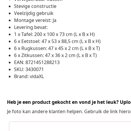
Stevige constructie
Veelzijdig gebruik
Montage vereist: Ja
Levering bevat:
1 x Tafel: 200 x 100 x 73 cm (L x B x H)
6 x Eetstoel: 47 x 53 x 88,5 cm (L x B x H)
6 x Rugkussen: 47 x 45 x 2 cm (L x B x T)
6 x Zitkussen: 47 x 36 x 2 cm (L x B x T)
EAN: 8721451288213
SKU: 3430071
Brand: vidaXL
Heb je een product gekocht en vond je het leuk? Uplo
Je foto kan andere klanten helpen. Gebruik de link hie