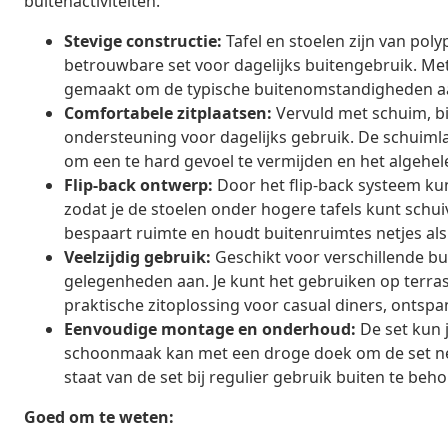
buitenactiviteiten.
Stevige constructie:
Tafel en stoelen zijn van pol
betrouwbare set voor dagelijks buitengebruik. Me
gemaakt om de typische buitenomstandigheden aan te
Comfortabele zitplaatsen:
Vervuld met schuim, bi
ondersteuning voor dagelijks gebruik. De schuimla
om een te hard gevoel te vermijden en het algehel
Flip-back ontwerp:
Door het flip-back systeem ku
zodat je de stoelen onder hogere tafels kunt schui
bespaart ruimte en houdt buitenruimtes netjes als
Veelzijdig gebruik:
Geschikt voor verschillende bui
gelegenheden aan. Je kunt het gebruiken op terrass
praktische zitoplossing voor casual diners, ontspa
Eenvoudige montage en onderhoud:
De set kun 
schoonmaak kan met een droge doek om de set ne
staat van de set bij regulier gebruik buiten te beh
Goed om te weten: