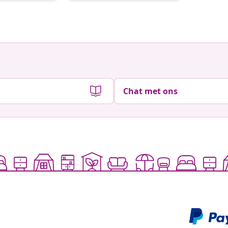
door
door
Chat met ons