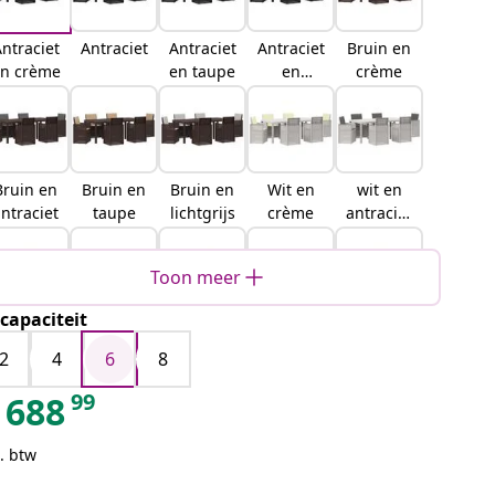
ntraciet
Antraciet
Antraciet
Antraciet
Bruin en
n crème
en taupe
en
crème
lichtgrijs
Bruin en
Bruin en
Bruin en
Wit en
wit en
ntraciet
taupe
lichtgrijs
crème
antraciet
kleurig
Toon meer
tcapaciteit
Wit en
Wit en
Lichtgrijs
Lichtgrijs
Lichtgrijs
taupe
lichtgrijs
en crème
en
en taupe
2
4
6
8
antraciet
99
688
. btw
ichtgrijs