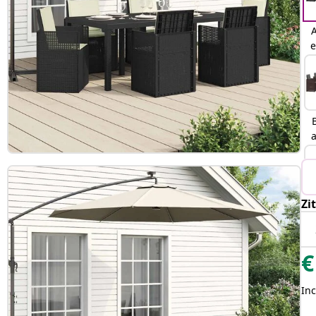
A
e
a
Zi
€
Inc
L