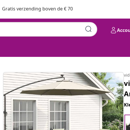
Gratis verzending boven de € 70
Acco
vi
v
A
Kl