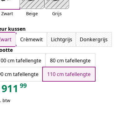
Zwart
Beige
Grijs
eur kussen
Zwart
Crèmewit
Lichtgrijs
Donkergrijs
ootte
100 cm tafellengte
80 cm tafellengte
90 cm tafellengte
110 cm tafellengte
99
911
. btw