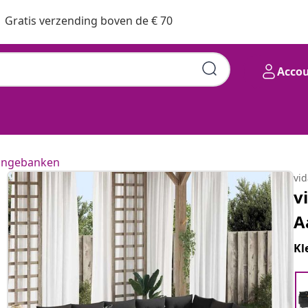
Gratis verzending boven de € 70
Acco
ungebanken
vi
v
A
Kl