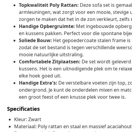
Topkwaliteit Poly Rattan:
Deze sofa set is gemaa
armleuningen, wat zorgt voor een mooie, stevige ui
zorgen te maken dat het in de zon verkleurt, zelfs n
Handige Opbergruimte:
Met ingebouwde opbergru
en kussens pakken. Perfect voor die spontane bij
Soliede Bouw:
Het gepoedercoate stalen frame is 
zodat de set bestand is tegen verschillende weer
mooie natuurlijke uitstraling.
Comfortabele Zitplaatsen:
De set wordt geleverd
kussens. Het is een uitnodigende plek om te relax
elke hoek goed uit.
Handige Extra's:
De verstelbare voeten zijn top, zo
ondergrond. Je kunt de onderdelen mixen en matche
een groot feest of een knusse plek voor twee is.
Specificaties
Kleur: Zwart
Materiaal: Poly rattan en staal en massief acaciahout