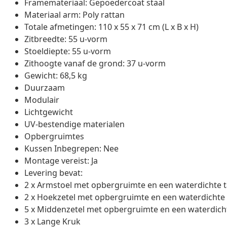
Framemateriaal: Gepoedercoat staal
Materiaal arm: Poly rattan
Totale afmetingen: 110 x 55 x 71 cm (L x B x H)
Zitbreedte: 55 u-vorm
Stoeldiepte: 55 u-vorm
Zithoogte vanaf de grond: 37 u-vorm
Gewicht: 68,5 kg
Duurzaam
Modulair
Lichtgewicht
UV-bestendige materialen
Opbergruimtes
Kussen Inbegrepen: Nee
Montage vereist: Ja
Levering bevat:
2 x Armstoel met opbergruimte en een waterdichte t
2 x Hoekzetel met opbergruimte en een waterdichte 
5 x Middenzetel met opbergruimte en een waterdich
3 x Lange Kruk