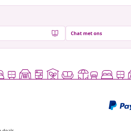
Chat met ons
 deals,