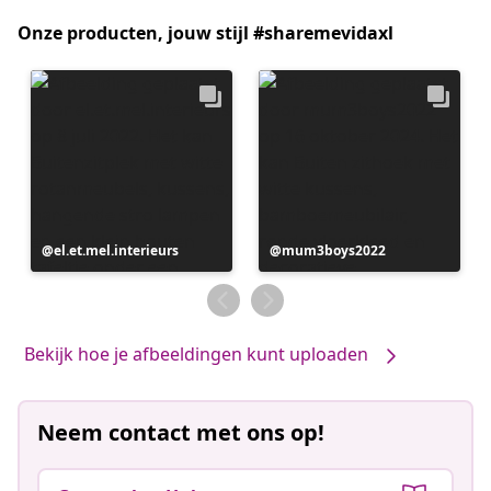
Onze producten, jouw stijl #sharemevidaxl
Bericht
el.et.mel.interieurs
Bericht
mum3boys2022
gepubliceerd
gepubliceerd
door
door
Bekijk hoe je afbeeldingen kunt uploaden
Neem contact met ons op!