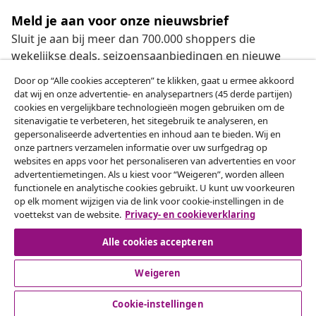
Meld je aan voor onze nieuwsbrief
Sluit je aan bij meer dan 700.000 shoppers die
wekelijkse deals, seizoensaanbiedingen en nieuwe
artikelen van vidaXL ontvangen.
Door op “Alle cookies accepteren” te klikken, gaat u ermee akkoord
dat wij en onze advertentie- en analysepartners (45 derde partijen)
Onze sociale media
cookies en vergelijkbare technologieën mogen gebruiken om de
sitenavigatie te verbeteren, het sitegebruik te analyseren, en
gepersonaliseerde advertenties en inhoud aan te bieden. Wij en
onze partners verzamelen informatie over uw surfgedrag op
websites en apps voor het personaliseren van advertenties en voor
Herroeping van de overeenkomst
advertentiemetingen. Als u kiest voor “Weigeren”, worden alleen
functionele en analytische cookies gebruikt. U kunt uw voorkeuren
Een annulering voor je bestelling indienen
op elk moment wijzigen via de link voor cookie-instellingen in de
voettekst van de website.
Privacy- en cookieverklaring
Herroeping van de overeenkomst
Alle cookies accepteren
Weigeren
Klantenservice
Cookie-instellingen