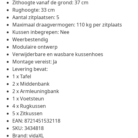
Zithoogte vanaf de grond: 37 cm
Rughoogte: 33 cm
Aantal zitplaatsen: 5
Maximaal draagvermogen: 110 kg per zitplaats
Kussen inbegrepen: Nee
Weerbestendig
Modulaire ontwerp
Verwijderbare en wasbare kussenhoes
Montage vereist: Ja
Levering bevat:
1 x Tafel
2 x Middenbank
2 x Armleuningbank
1 x Voetsteun
4 x Rugkussen
5 x Zitkussen
EAN: 8721451532118
SKU: 3434818
Brand: vidaXL