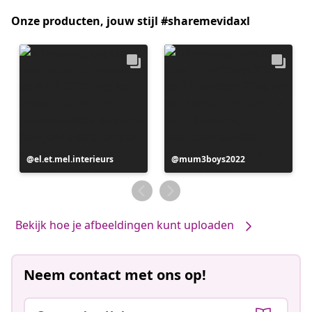
Onze producten, jouw stijl #sharemevidaxl
Bericht
el.et.mel.interieurs
Bericht
mum3boys2022
gepubliceerd
gepubliceerd
door
door
Bekijk hoe je afbeeldingen kunt uploaden
Neem contact met ons op!