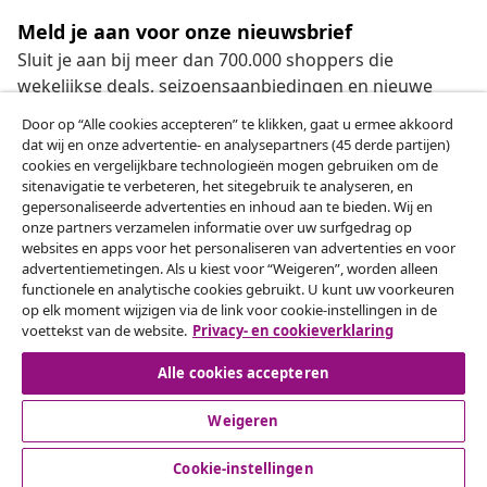
Meld je aan voor onze nieuwsbrief
Sluit je aan bij meer dan 700.000 shoppers die
wekelijkse deals, seizoensaanbiedingen en nieuwe
artikelen van vidaXL ontvangen.
Door op “Alle cookies accepteren” te klikken, gaat u ermee akkoord
dat wij en onze advertentie- en analysepartners (45 derde partijen)
Onze sociale media
cookies en vergelijkbare technologieën mogen gebruiken om de
sitenavigatie te verbeteren, het sitegebruik te analyseren, en
gepersonaliseerde advertenties en inhoud aan te bieden. Wij en
onze partners verzamelen informatie over uw surfgedrag op
websites en apps voor het personaliseren van advertenties en voor
Herroeping van de overeenkomst
advertentiemetingen. Als u kiest voor “Weigeren”, worden alleen
functionele en analytische cookies gebruikt. U kunt uw voorkeuren
Een annulering voor je bestelling indienen
op elk moment wijzigen via de link voor cookie-instellingen in de
voettekst van de website.
Privacy- en cookieverklaring
Herroeping van de overeenkomst
Alle cookies accepteren
Weigeren
Klantenservice
Cookie-instellingen