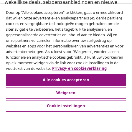
wekelijkse deals, seizoensaanbiedingen en nieuwe
artikelen van vidaXL ontvangen.
Door op “Alle cookies accepteren” te klikken, gaat u ermee akkoord
dat wij en onze advertentie- en analysepartners (45 derde partijen)
Onze sociale media
cookies en vergelijkbare technologieën mogen gebruiken om de
sitenavigatie te verbeteren, het sitegebruik te analyseren, en
gepersonaliseerde advertenties en inhoud aan te bieden. Wij en
onze partners verzamelen informatie over uw surfgedrag op
websites en apps voor het personaliseren van advertenties en voor
Herroeping van de overeenkomst
advertentiemetingen. Als u kiest voor “Weigeren”, worden alleen
functionele en analytische cookies gebruikt. U kunt uw voorkeuren
Een annulering voor je bestelling indienen
op elk moment wijzigen via de link voor cookie-instellingen in de
voettekst van de website.
Privacy- en cookieverklaring
Herroeping van de overeenkomst
Alle cookies accepteren
Weigeren
Klantenservice
Cookie-instellingen
Zakelijk