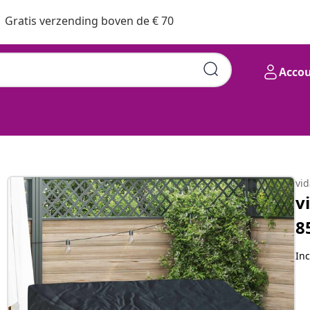
Gratis verzending boven de € 70
Acco
 94 cm 210D Oxford Stof
vi
v
8
Inc