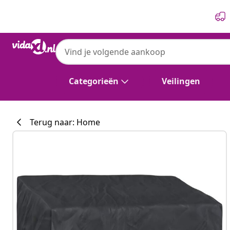
Vorige
Volgende
vidaXL
vidaXL Tuinbankhoes Zwart 185 x 85 x 65 /
Categorieën
Veilingen
Terug naar: Home