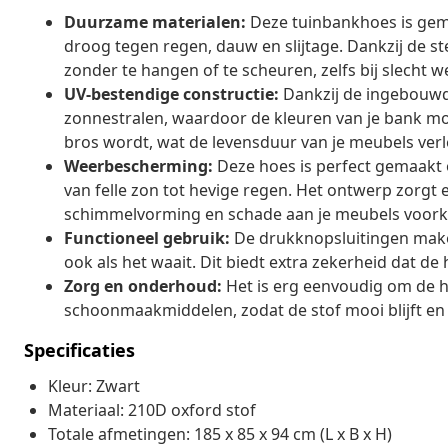
Duurzame materialen:
Deze tuinbankhoes is gem
droog tegen regen, dauw en slijtage. Dankzij de ste
zonder te hangen of te scheuren, zelfs bij slecht we
UV-bestendige constructie:
Dankzij de ingebouwd
zonnestralen, waardoor de kleuren van je bank mooi
bros wordt, wat de levensduur van je meubels verl
Weerbescherming:
Deze hoes is perfect gemaakt 
van felle zon tot hevige regen. Het ontwerp zorgt e
schimmelvorming en schade aan je meubels voor
Functioneel gebruik:
De drukknopsluitingen maken
ook als het waait. Dit biedt extra zekerheid dat de
Zorg en onderhoud:
Het is erg eenvoudig om de h
schoonmaakmiddelen, zodat de stof mooi blijft en
Specificaties
Kleur: Zwart
Materiaal: 210D oxford stof
Totale afmetingen: 185 x 85 x 94 cm (L x B x H)