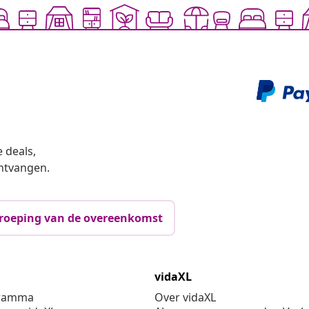
 deals,
ntvangen.
roeping van de overeenkomst
vidaXL
gramma
Over vidaXL