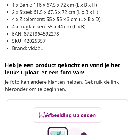
1 x Bank: 116 x 67,5 x 72 cm (L x B x H)
2 x Stoel: 61,5 x 67,5 x 72 cm (L x B x H)
4 x Zitelement: 55 x 55 x 3 cm (L x B x D)
4 x Rugkussen: 55 x 44 cm (L x B)
EAN: 8721364592278
SKU: 42025357
Brand: vidaXL
Heb je een product gekocht en vond je het
leuk? Upload er een foto van!
Je foto kan andere klanten helpen. Gebruik de link
hieronder om te beginnen.
Afbeelding uploaden