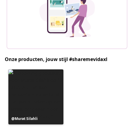
Onze producten, jouw stijl #sharemevidaxl
Bericht
Murat Silahli
gepubliceerd
door