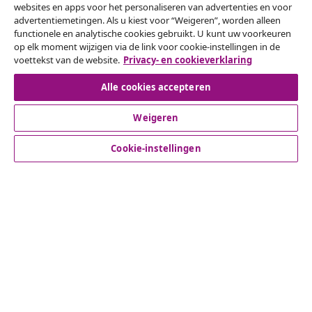
websites en apps voor het personaliseren van advertenties en voor
Herroeping van de overeenkomst
advertentiemetingen. Als u kiest voor “Weigeren”, worden alleen
functionele en analytische cookies gebruikt. U kunt uw voorkeuren
op elk moment wijzigen via de link voor cookie-instellingen in de
voettekst van de website.
Privacy- en cookieverklaring
Klantenservice
Alle cookies accepteren
Zakelijk
Weigeren
Cookie-instellingen
vidaXL
Ontdek meer
© 2008-2026 vidaXL www.vidaxl.nl is een website van vidaXL