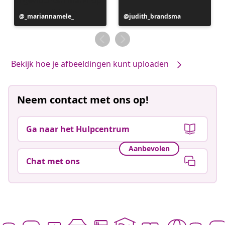
Bericht
_mariannamele_
Bericht
judith_brandsma
gepubliceerd
gepubliceerd
door
door
Bekijk hoe je afbeeldingen kunt uploaden
Neem contact met ons op!
Ga naar het Hulpcentrum
Aanbevolen
Chat met ons