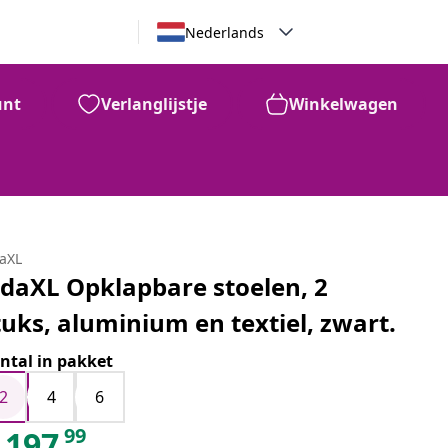
Nederlands
unt
Verlanglijstje
Winkelwagen
daXL
idaXL Opklapbare stoelen, 2
tuks, aluminium en textiel, zwart.
ntal in pakket
2
4
6
99
197