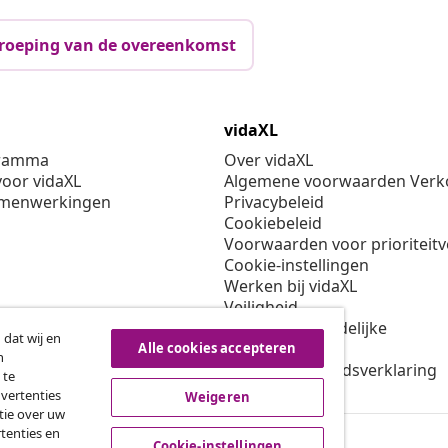
roeping van de overeenkomst
vidaXL
gramma
Over vidaXL
oor vidaXL
Algemene voorwaarden Verko
amenwerkingen
Privacybeleid
Cookiebeleid
Voorwaarden voor prioriteit
Cookie-instellingen
Werken bij vidaXL
Veiligheid
EU verantwoordelijke
 dat wij en
Beleid voor EPR
Alle cookies accepteren
n
Toegankelijkheidsverklaring
 te
dvertenties
Weigeren
tie over uw
tenties en
Cookie-instellingen