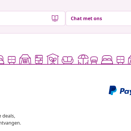
Chat met ons
 deals,
ntvangen.