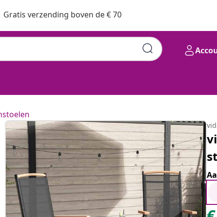
Gratis verzending boven de € 70
Acco
nstoelen
vi
v
s
Aa
€