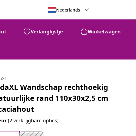
Nederlands
unt
Verlanglijstje
Winkelwagen
daXL
idaXL Wandschap rechthoekig
atuurlijke rand 110x30x2,5 cm
caciahout
eur
(2 verkrijgbare opties)