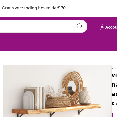
Gratis verzending boven de € 70
Acco
vi
v
n
a
Kl