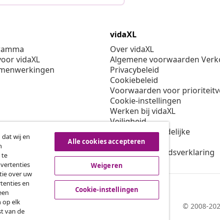
vidaXL
gramma
Over vidaXL
oor vidaXL
Algemene voorwaarden Verko
amenwerkingen
Privacybeleid
Cookiebeleid
Voorwaarden voor prioriteit
Cookie-instellingen
Werken bij vidaXL
Veiligheid
EU verantwoordelijke
 dat wij en
Beleid voor EPR
Alle cookies accepteren
n
Toegankelijkheidsverklaring
 te
dvertenties
Weigeren
tie over uw
tenties en
Cookie-instellingen
een
 op elk
© 2008-202
st van de