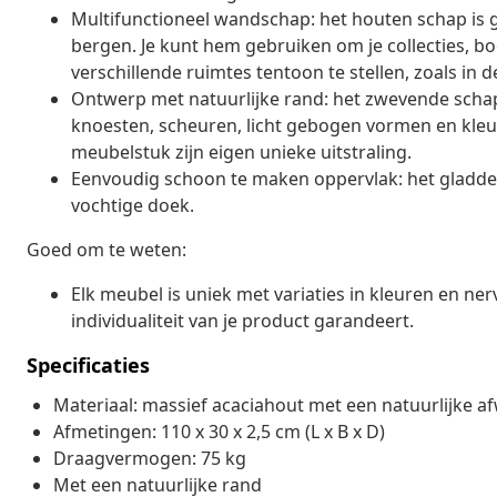
Multifunctioneel wandschap: het houten schap is g
bergen. Je kunt hem gebruiken om je collecties, boe
verschillende ruimtes tentoon te stellen, zoals in
Ontwerp met natuurlijke rand: het zwevende schap 
knoesten, scheuren, licht gebogen vormen en kleur
meubelstuk zijn eigen unieke uitstraling.
Eenvoudig schoon te maken oppervlak: het gladd
vochtige doek.
Goed om te weten:
Elk meubel is uniek met variaties in kleuren en nerv
individualiteit van je product garandeert.
Specificaties
Materiaal: massief acaciahout met een natuurlijke a
Afmetingen: 110 x 30 x 2,5 cm (L x B x D)
Draagvermogen: 75 kg
Met een natuurlijke rand