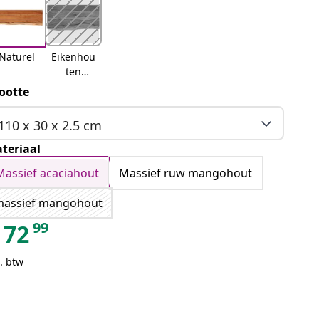
Naturel
Eikenhou
ten
afwerkin
ootte
g
110 x 30 x 2.5 cm
teriaal
Massief acaciahout
Massief ruw mangohout
massief mangohout
99
72
. btw