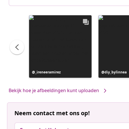
Bericht
_ireneeramirez
Bericht
diy_bylinnea
gepubliceerd
gepubliceerd
door
door
Bekijk hoe je afbeeldingen kunt uploaden
Neem contact met ons op!