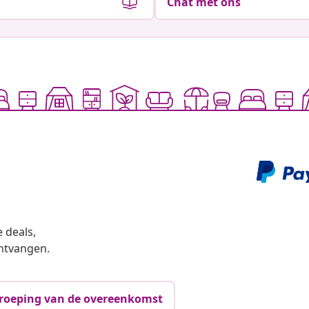
Chat met ons
 deals,
ntvangen.
roeping van de overeenkomst