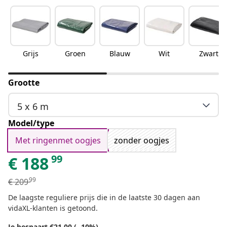
Grijs
Groen
Blauw
Wit
Zwart
Grootte
5 x 6 m
Model/type
Met ringenmet oogjes
zonder oogjes
99
€
188
99
€
209
De laagste reguliere prijs die in de laatste 30 dagen aan
vidaXL-klanten is getoond.
Je bespaart €21,00 (- 10%)