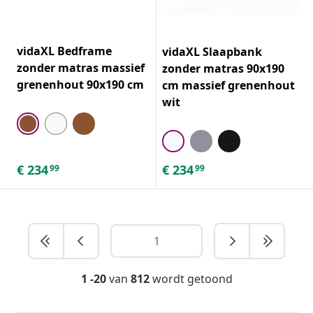
vidaXL Bedframe
vidaXL Slaapbank
zonder matras massief
zonder matras 90x190
grenenhout 90x190 cm
cm massief grenenhout
wit
€
234
€
234
99
99
1 -20
van
812
wordt getoond