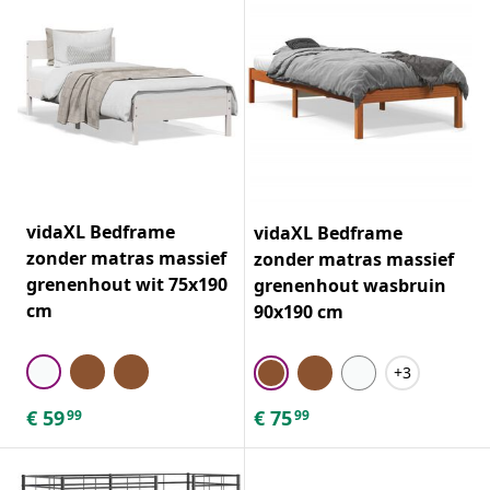
vidaXL Bedframe
vidaXL Bedframe
zonder matras massief
zonder matras massief
grenenhout wit 75x190
grenenhout wasbruin
cm
90x190 cm
+3
€
59
€
75
99
99