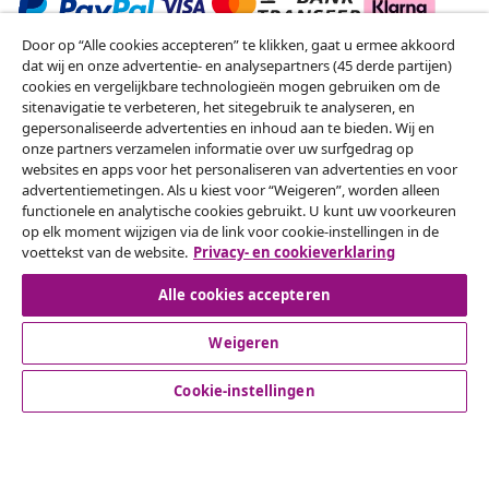
Door op “Alle cookies accepteren” te klikken, gaat u ermee akkoord
dat wij en onze advertentie- en analysepartners (45 derde partijen)
cookies en vergelijkbare technologieën mogen gebruiken om de
Meld je aan voor onze nieuwsbrief
sitenavigatie te verbeteren, het sitegebruik te analyseren, en
gepersonaliseerde advertenties en inhoud aan te bieden. Wij en
Sluit je aan bij meer dan 700.000 shoppers die
onze partners verzamelen informatie over uw surfgedrag op
wekelijkse deals, seizoensaanbiedingen en nieuwe
websites en apps voor het personaliseren van advertenties en voor
artikelen van vidaXL ontvangen.
advertentiemetingen. Als u kiest voor “Weigeren”, worden alleen
functionele en analytische cookies gebruikt. U kunt uw voorkeuren
op elk moment wijzigen via de link voor cookie-instellingen in de
Onze sociale media
voettekst van de website.
Privacy- en cookieverklaring
Alle cookies accepteren
Herroeping van de overeenkomst
Weigeren
Een annulering voor je bestelling indienen
Cookie-instellingen
Herroeping van de overeenkomst