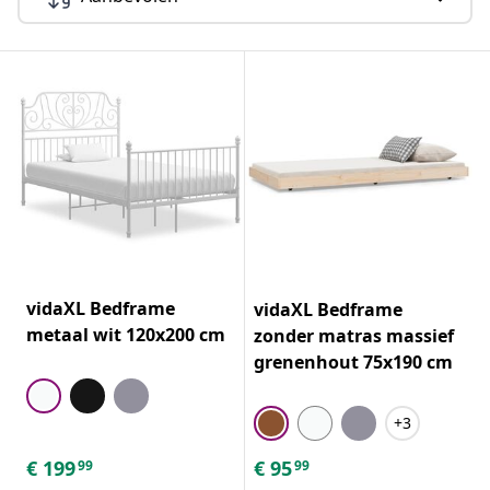
vidaXL Bedframe
vidaXL Bedframe
metaal wit 120x200 cm
zonder matras massief
grenenhout 75x190 cm
+3
€
199
€
95
99
99