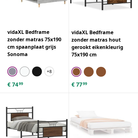
vidaXL Bedframe
vidaXL Bedframe
zonder matras 75x190
zonder matras hout
cm spaanplaat grijs
gerookt eikenkleurig
Sonoma
75x190 cm
+8
€
74
€
77
99
99