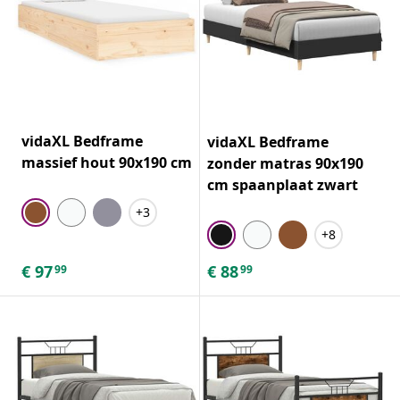
vidaXL Bedframe
vidaXL Bedframe
massief hout 90x190 cm
zonder matras 90x190
cm spaanplaat zwart
+3
+8
€
97
€
88
99
99