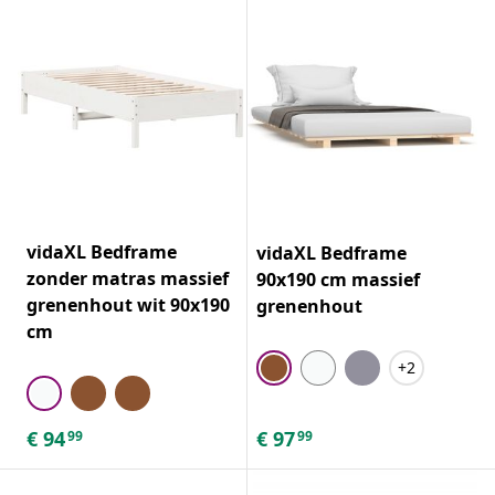
vidaXL Bedframe
vidaXL Bedframe
zonder matras massief
90x190 cm massief
grenenhout wit 90x190
grenenhout
cm
+2
€
94
€
97
99
99