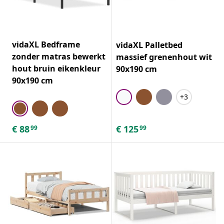
vidaXL Bedframe
vidaXL Palletbed
zonder matras bewerkt
massief grenenhout wit
hout bruin eikenkleur
90x190 cm
90x190 cm
+3
€
88
€
125
99
99