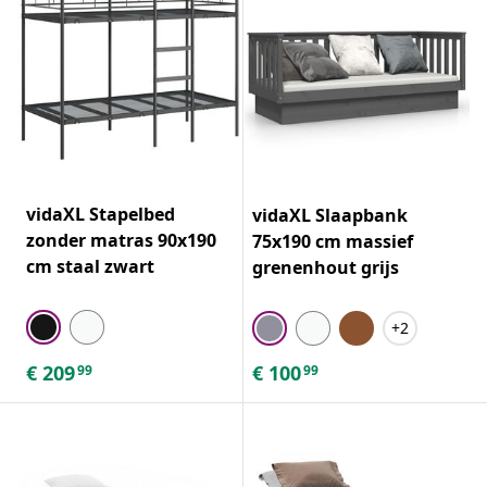
vidaXL Stapelbed
vidaXL Slaapbank
zonder matras 90x190
75x190 cm massief
cm staal zwart
grenenhout grijs
+2
€
209
€
100
99
99