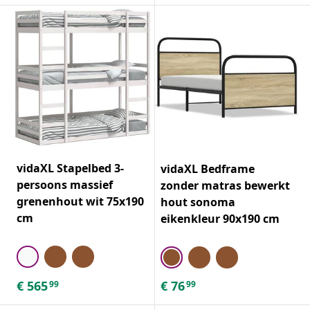
vidaXL Stapelbed 3-
vidaXL Bedframe
persoons massief
zonder matras bewerkt
grenenhout wit 75x190
hout sonoma
cm
eikenkleur 90x190 cm
€
565
€
76
99
99