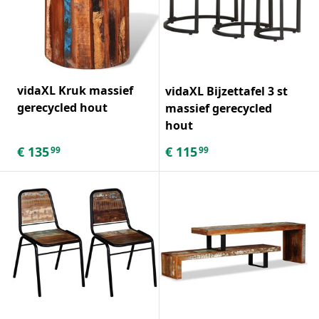
vidaXL Kruk massief
vidaXL Bijzettafel 3 st
gerecycled hout
massief gerecycled
hout
€
135
€
115
99
99