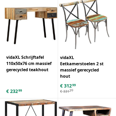
vidaXL Schrijftafel
vidaXL
110x50x76 cm massief
Eetkamerstoelen 2 st
gerecycled teakhout
massief gerecycled
hout
€
312
99
€
232
99
99
€
331