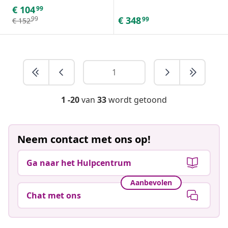
€
104
99
€
348
99
99
€
152
1 -20
van
33
wordt getoond
Neem contact met ons op!
Ga naar het Hulpcentrum
Aanbevolen
Chat met ons