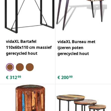
vidaXL Bartafel
vidaXL Bureau met
110x60x110 cm massief
ijzeren poten
gerecycled hout
gerecycled hout
€
312
€
200
99
99