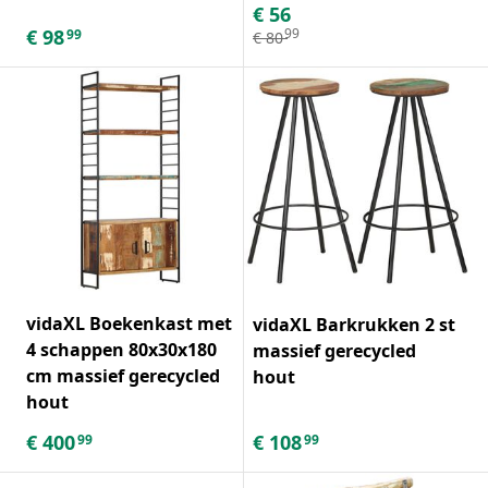
€
56
€
98
99
99
€
80
vidaXL Boekenkast met
vidaXL Barkrukken 2 st
4 schappen 80x30x180
massief gerecycled
cm massief gerecycled
hout
hout
€
400
€
108
99
99