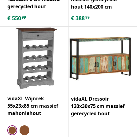
gerecycled hout
hout 140x200 cm
€
550
€
388
99
99
vidaXL Wijnrek
vidaXL Dressoir
55x23x85 cm massief
120x30x75 cm massief
mahoniehout
gerecycled hout