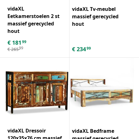
vidaXL
vidaXL Tv-meubel
Eetkamerstoelen 2 st
massief gerecycled
massief gerecycled
hout
hout
€
181
99
€
234
99
99
€
265
vidaXL Dressoir
vidaXL Bedframe
120x35x76 cm massief
massief gerecycled