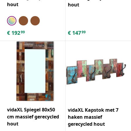
hout
hout
€
192
€
147
99
99
vidaXL Spiegel 80x50
vidaXL Kapstok met 7
cm massief gerecycled
haken massief
hout
gerecycled hout