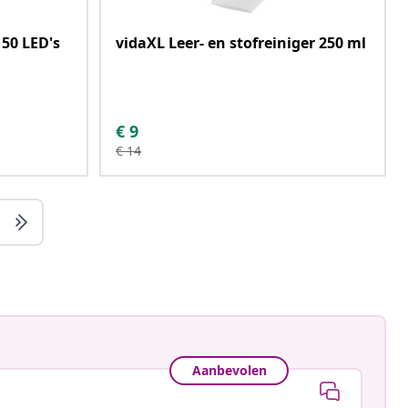
150 LED's
vidaXL Leer- en stofreiniger 250 ml
€
9
€
14
Aanbevolen