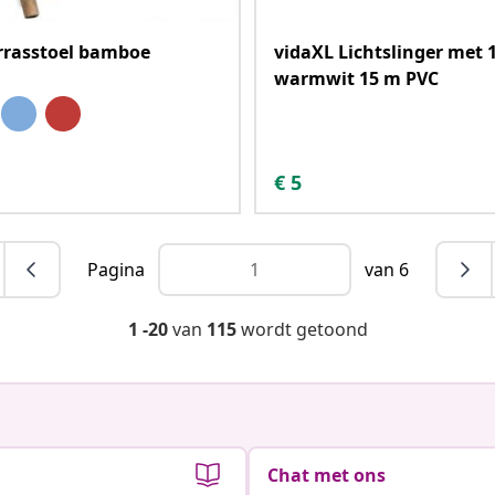
rrasstoel bamboe
vidaXL Lichtslinger met 
warmwit 15 m PVC
€
5
Pagina
van 6
1 -20
van
115
wordt getoond
Chat met ons