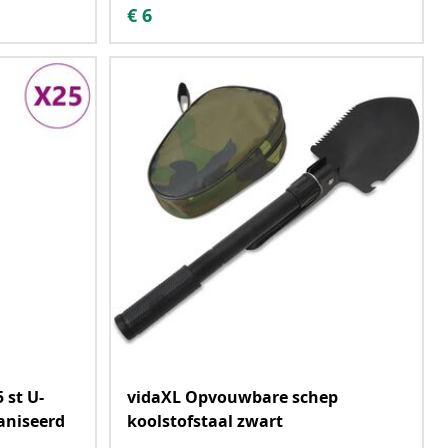
€
6
 st U-
vidaXL Opvouwbare schep
aniseerd
koolstofstaal zwart