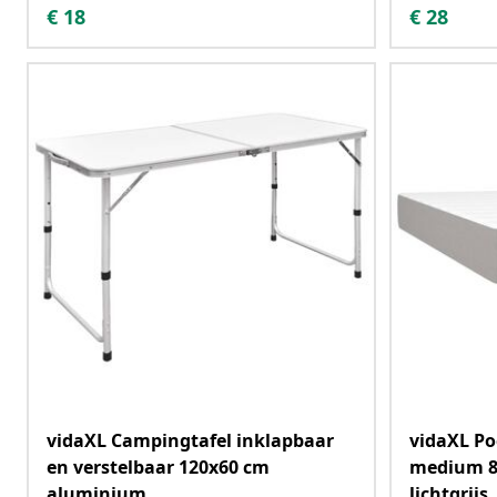
€
18
€
28
vidaXL Campingtafel inklapbaar
vidaXL P
en verstelbaar 120x60 cm
medium 8
aluminium
lichtgrijs