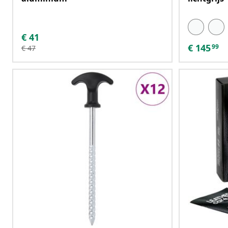
€
41
€
145
99
€
47