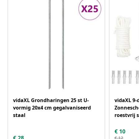
vidaXL Grondharingen 25 st U-
vidaXL 9-
vormig 20x4 cm gegalvaniseerd
Zonnesch
staal
roestvrij 
€
10
€
28
€
12