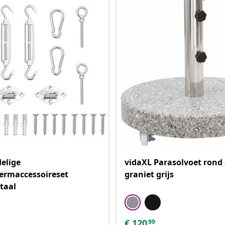
delige
vidaXL Parasolvoet rond 
ermaccessoireset
graniet grijs
staal
€
120
99