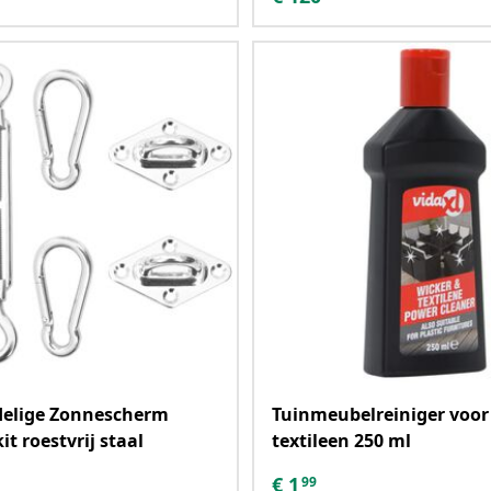
delige Zonnescherm
Tuinmeubelreiniger voor
t roestvrij staal
textileen 250 ml
€
1
99