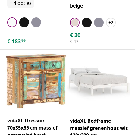
+
4
opties
beige
+2
€
30
€
183
99
€
47
vidaXL Dressoir
vidaXL Bedframe
70x35x65 cm massief
massief grenenhout wit
gerecycled hout