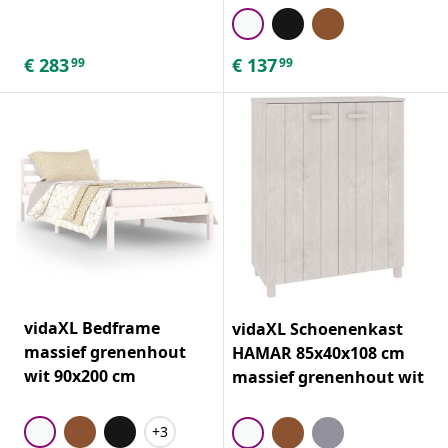
€
283
€
137
99
99
vidaXL Bedframe
vidaXL Schoenenkast
massief grenenhout
HAMAR 85x40x108 cm
wit 90x200 cm
massief grenenhout wit
+3