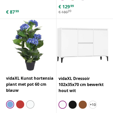
€
129
99
€
87
99
99
€
180
vidaXL Kunst hortensia
vidaXL Dressoir
plant met pot 60 cm
102x35x70 cm bewerkt
blauw
hout wit
+10