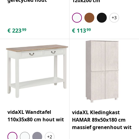
120x200 cm
+3
€
223
€
113
99
99
vidaXL Wandtafel
vidaXL Kledingkast
110x35x80 cm hout wit
HAMAR 89x50x180 cm
massief grenenhout wit
+2