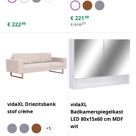
€
221
99
€
222
99
99
€
318
vidaXL Driezitsbank
vidaXL
stof crème
Badkamerspiegelkast
LED 80x15x60 cm MDF
wit
+5