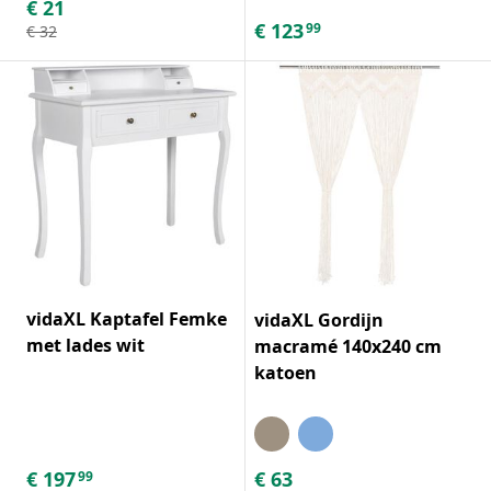
€
21
€
123
99
€
32
vidaXL Kaptafel Femke
vidaXL Gordijn
met lades wit
macramé 140x240 cm
katoen
€
197
€
63
99