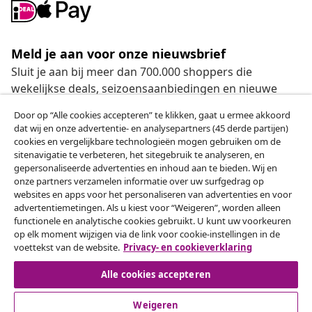
Meld je aan voor onze nieuwsbrief
Sluit je aan bij meer dan 700.000 shoppers die
wekelijkse deals, seizoensaanbiedingen en nieuwe
artikelen van vidaXL ontvangen.
Door op “Alle cookies accepteren” te klikken, gaat u ermee akkoord
dat wij en onze advertentie- en analysepartners (45 derde partijen)
Onze sociale media
cookies en vergelijkbare technologieën mogen gebruiken om de
sitenavigatie te verbeteren, het sitegebruik te analyseren, en
gepersonaliseerde advertenties en inhoud aan te bieden. Wij en
onze partners verzamelen informatie over uw surfgedrag op
websites en apps voor het personaliseren van advertenties en voor
Herroeping van de overeenkomst
advertentiemetingen. Als u kiest voor “Weigeren”, worden alleen
functionele en analytische cookies gebruikt. U kunt uw voorkeuren
Een annulering voor je bestelling indienen
op elk moment wijzigen via de link voor cookie-instellingen in de
voettekst van de website.
Privacy- en cookieverklaring
Herroeping van de overeenkomst
Alle cookies accepteren
Weigeren