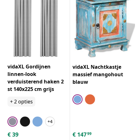
vidaXL Gordijnen
vidaXL Nachtkastje
linnen-look
massief mangohout
verduisterend haken 2
blauw
st 140x225 cm grijs
+
2
opties
+4
€
39
€
147
99