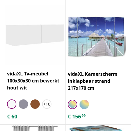
vidaXL Tv-meubel
vidaXL Kamerscherm
100x30x30 cm bewerkt
inklapbaar strand
hout wit
217x170 cm
+10
€
60
€
156
99