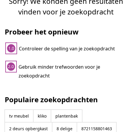
Sorry! We konden geen resultaten
vinden voor je zoekopdracht
Probeer het opnieuw
Controleer de spelling van je zoekopdracht
1.0
Gebruik minder trefwoorden voor je
2.0
zoekopdracht
Populaire zoekopdrachten
tv meubel
kliko
plantenbak
2 deurs opbergkast
8 delige
8721158801463