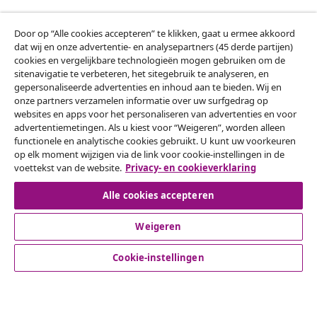
Door op “Alle cookies accepteren” te klikken, gaat u ermee akkoord
Klantenservice
dat wij en onze advertentie- en analysepartners (45 derde partijen)
cookies en vergelijkbare technologieën mogen gebruiken om de
sitenavigatie te verbeteren, het sitegebruik te analyseren, en
Zakelijk
gepersonaliseerde advertenties en inhoud aan te bieden. Wij en
onze partners verzamelen informatie over uw surfgedrag op
websites en apps voor het personaliseren van advertenties en voor
vidaXL
advertentiemetingen. Als u kiest voor “Weigeren”, worden alleen
functionele en analytische cookies gebruikt. U kunt uw voorkeuren
op elk moment wijzigen via de link voor cookie-instellingen in de
Ontdek meer
voettekst van de website.
Privacy- en cookieverklaring
Alle cookies accepteren
Weigeren
Cookie-instellingen
© 2008-2026 vidaXL www.vidaxl.nl is een website van vidaXL
Marketplace B.V.