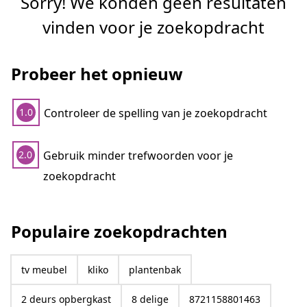
Sorry! We konden geen resultaten
vinden voor je zoekopdracht
Probeer het opnieuw
Controleer de spelling van je zoekopdracht
1.0
Gebruik minder trefwoorden voor je
2.0
zoekopdracht
Populaire zoekopdrachten
tv meubel
kliko
plantenbak
2 deurs opbergkast
8 delige
8721158801463