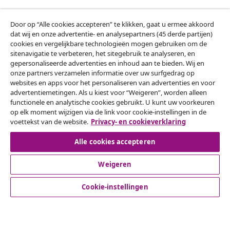
Door op “Alle cookies accepteren” te klikken, gaat u ermee akkoord
Klantenservice
dat wij en onze advertentie- en analysepartners (45 derde partijen)
cookies en vergelijkbare technologieën mogen gebruiken om de
sitenavigatie te verbeteren, het sitegebruik te analyseren, en
Zakelijk
gepersonaliseerde advertenties en inhoud aan te bieden. Wij en
onze partners verzamelen informatie over uw surfgedrag op
websites en apps voor het personaliseren van advertenties en voor
vidaXL
advertentiemetingen. Als u kiest voor “Weigeren”, worden alleen
functionele en analytische cookies gebruikt. U kunt uw voorkeuren
op elk moment wijzigen via de link voor cookie-instellingen in de
Ontdek meer
voettekst van de website.
Privacy- en cookieverklaring
Alle cookies accepteren
Weigeren
Cookie-instellingen
© 2008-2026 vidaXL www.vidaxl.nl is een website van vidaXL
Marketplace B.V.