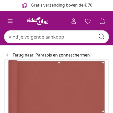
Vorige
Volgende
Gratis verzending boven de € 70
Terug naar: Parasols en zonneschermen