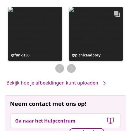
Bericht
funkis30
Bericht
picnicandposy
gepubliceerd
gepubliceerd
door
door
Bekijk hoe je afbeeldingen kunt uploaden
Neem contact met ons op!
Ga naar het Hulpcentrum