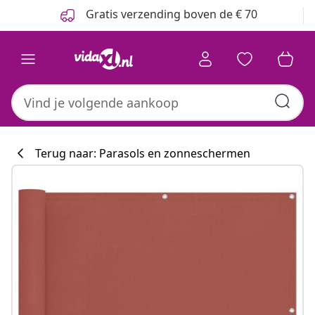
Vorige
Volgende
Gratis verzending boven de € 70
Terug naar: Parasols en zonneschermen