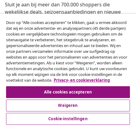
Sluit je aan bij meer dan 700.000 shoppers die
wekelijkse deals, seizoensaanbiedingen en nieuwe
artikelen van vidaXL ontvangen.
Door op “Alle cookies accepteren” te klikken, gaat u ermee akkoord
dat wij en onze advertentie- en analysepartners (45 derde partijen)
Onze sociale media
cookies en vergelijkbare technologieën mogen gebruiken om de
sitenavigatie te verbeteren, het sitegebruik te analyseren, en
gepersonaliseerde advertenties en inhoud aan te bieden. Wij en
onze partners verzamelen informatie over uw surfgedrag op
websites en apps voor het personaliseren van advertenties en voor
Herroeping van de overeenkomst
advertentiemetingen. Als u kiest voor “Weigeren”, worden alleen
functionele en analytische cookies gebruikt. U kunt uw voorkeuren
Een annulering voor je bestelling indienen
op elk moment wijzigen via de link voor cookie-instellingen in de
voettekst van de website.
Privacy- en cookieverklaring
Herroeping van de overeenkomst
Alle cookies accepteren
Weigeren
Klantenservice
Cookie-instellingen
Zakelijk