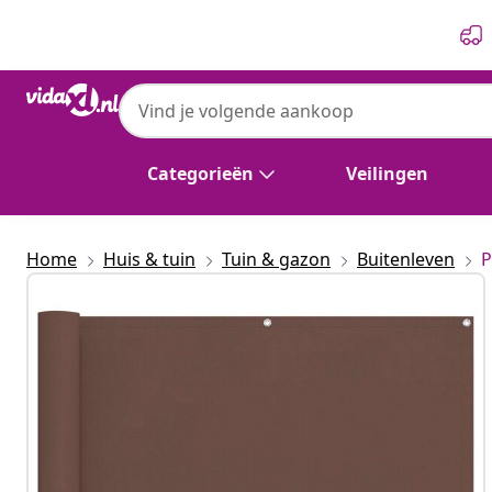
Vorige
Volgende
vidaXL
vidaXL Balkon Scherm 100 x 1000 cm Oxfo
Categorieën
Veilingen
Home
Huis & tuin
Tuin & gazon
Buitenleven
P