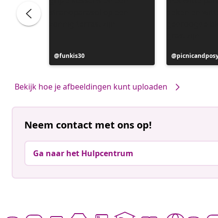
Bericht
funkis30
Bericht
picnicandpos
gepubliceerd
gepubliceerd
door
door
Bekijk hoe je afbeeldingen kunt uploaden
Neem contact met ons op!
Ga naar het Hulpcentrum