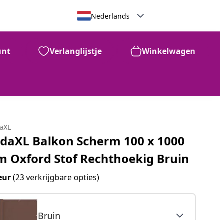
Nederlands
unt
Verlanglijstje
Winkelwagen
€
47
daXL
idaXL Balkon Scherm 100 x 1000
m Oxford Stof Rechthoekig Bruin
eur
(23 verkrijgbare opties)
Bruin