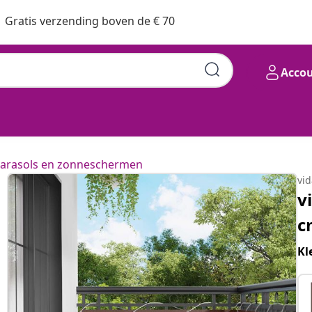
Gratis verzending boven de € 70
Acco
rd Stof Rechthoekig Bruin
arasols en zonneschermen
vi
v
c
Kl