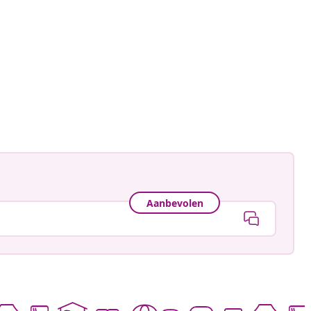
ankay
ceerd
Aanbevolen