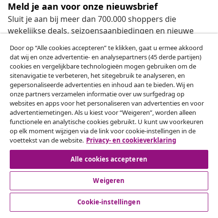
Meld je aan voor onze nieuwsbrief
Sluit je aan bij meer dan 700.000 shoppers die
wekelijkse deals, seizoensaanbiedingen en nieuwe
artikelen van vidaXL ontvangen.
Door op “Alle cookies accepteren” te klikken, gaat u ermee akkoord
dat wij en onze advertentie- en analysepartners (45 derde partijen)
Onze sociale media
cookies en vergelijkbare technologieën mogen gebruiken om de
sitenavigatie te verbeteren, het sitegebruik te analyseren, en
gepersonaliseerde advertenties en inhoud aan te bieden. Wij en
onze partners verzamelen informatie over uw surfgedrag op
websites en apps voor het personaliseren van advertenties en voor
Herroeping van de overeenkomst
advertentiemetingen. Als u kiest voor “Weigeren”, worden alleen
functionele en analytische cookies gebruikt. U kunt uw voorkeuren
Een annulering voor je bestelling indienen
op elk moment wijzigen via de link voor cookie-instellingen in de
voettekst van de website.
Privacy- en cookieverklaring
Herroeping van de overeenkomst
Alle cookies accepteren
Weigeren
Klantenservice
Cookie-instellingen