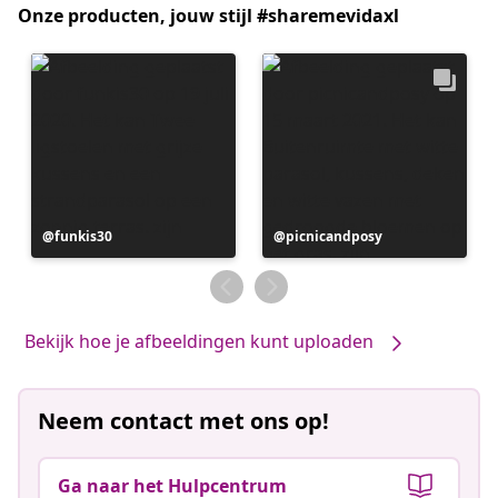
Onze producten, jouw stijl #sharemevidaxl
Bericht
funkis30
Bericht
picnicandposy
gepubliceerd
gepubliceerd
door
door
Bekijk hoe je afbeeldingen kunt uploaden
Neem contact met ons op!
Ga naar het Hulpcentrum