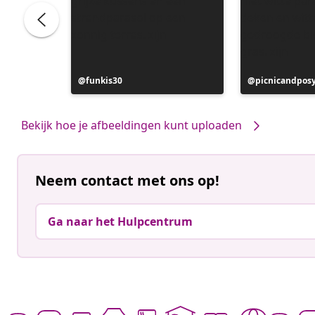
Bericht
funkis30
Bericht
picnicandpos
gepubliceerd
gepubliceerd
door
door
Bekijk hoe je afbeeldingen kunt uploaden
Neem contact met ons op!
Ga naar het Hulpcentrum