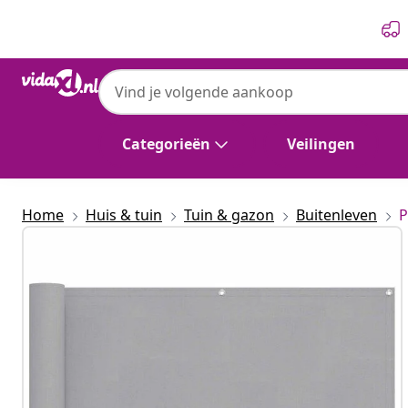
Vorige
Volgende
vidaXL
vidaXL Balkon Scherm 75 x 200 cm Oxford 
Categorieën
Veilingen
Home
Huis & tuin
Tuin & gazon
Buitenleven
P