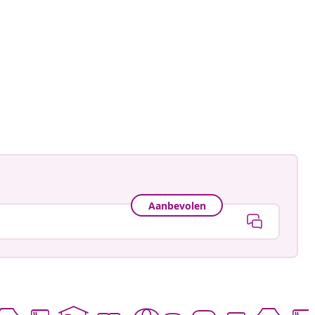
ankay
ceerd
Aanbevolen