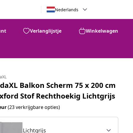
Nederlands
unt
Verlanglijstje
Winkelwagen
€
20
daXL
idaXL Balkon Scherm 75 x 200 cm
xford Stof Rechthoekig Lichtgrijs
eur
(23 verkrijgbare opties)
Lichtgrijs