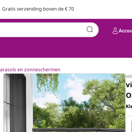
Gratis verzending boven de € 70
Acco
Stof Rechthoekig Lichtgrijs
arasols en zonneschermen
vi
v
O
Kl