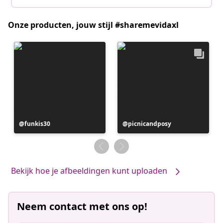
Onze producten, jouw stijl #sharemevidaxl
Bericht
funkis30
Bericht
picnicandposy
gepubliceerd
gepubliceerd
door
door
Bekijk hoe je afbeeldingen kunt uploaden
Neem contact met ons op!