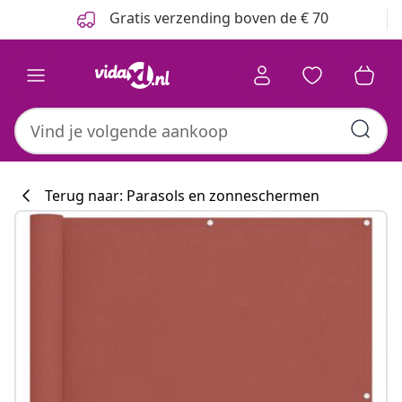
Vorige
Volgende
Gratis verzending boven de € 70
Terug naar: Parasols en zonneschermen