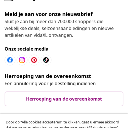
Meld je aan voor onze nieuwsbrief
Sluit je aan bij meer dan 700.000 shoppers die
wekelijkse deals, seizoensaanbiedingen en nieuwe
artikelen van vidaXL ontvangen.
Onze sociale media
Herroeping van de overeenkomst
Een annulering voor je bestelling indienen
Herroeping van de overeenkomst
Door op “Alle cookies accepteren” te klikken, gaat u ermee akkoord
Klantenservice
dat wij en onze advertentie- en analysepartners (45 derde partijen)