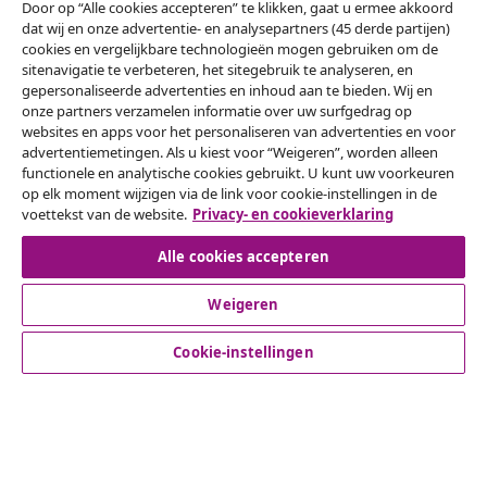
Door op “Alle cookies accepteren” te klikken, gaat u ermee akkoord
dat wij en onze advertentie- en analysepartners (45 derde partijen)
Onze sociale media
cookies en vergelijkbare technologieën mogen gebruiken om de
sitenavigatie te verbeteren, het sitegebruik te analyseren, en
gepersonaliseerde advertenties en inhoud aan te bieden. Wij en
onze partners verzamelen informatie over uw surfgedrag op
websites en apps voor het personaliseren van advertenties en voor
Herroeping van de overeenkomst
advertentiemetingen. Als u kiest voor “Weigeren”, worden alleen
functionele en analytische cookies gebruikt. U kunt uw voorkeuren
Een annulering voor je bestelling indienen
op elk moment wijzigen via de link voor cookie-instellingen in de
voettekst van de website.
Privacy- en cookieverklaring
Herroeping van de overeenkomst
Alle cookies accepteren
Weigeren
Klantenservice
Cookie-instellingen
Zakelijk
vidaXL