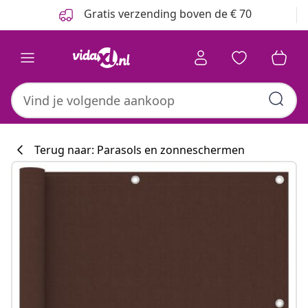
Vorige
Volgende
Gratis verzending boven de € 70
Terug naar: Parasols en zonneschermen