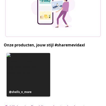
Onze producten, jouw stijl #sharemevidaxl
Bericht
shells_n_more
gepubliceerd
door