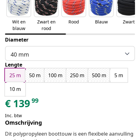
Wit en
Zwart en
Rood
Blauw
Zwart
blauw
rood
Diameter
40 mm
Lengte
25 m
50 m
100 m
250 m
500 m
5 m
10 m
99
€
139
Inc. btw
Omschrijving
Dit polypropyleen boottouw is een flexibele aanvulling