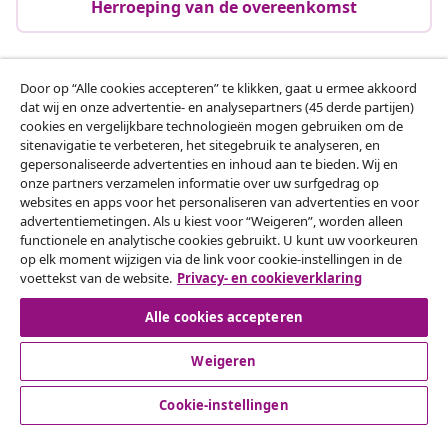
Herroeping van de overeenkomst
Door op “Alle cookies accepteren” te klikken, gaat u ermee akkoord
Klantenservice
dat wij en onze advertentie- en analysepartners (45 derde partijen)
cookies en vergelijkbare technologieën mogen gebruiken om de
sitenavigatie te verbeteren, het sitegebruik te analyseren, en
Zakelijk
gepersonaliseerde advertenties en inhoud aan te bieden. Wij en
onze partners verzamelen informatie over uw surfgedrag op
websites en apps voor het personaliseren van advertenties en voor
vidaXL
advertentiemetingen. Als u kiest voor “Weigeren”, worden alleen
functionele en analytische cookies gebruikt. U kunt uw voorkeuren
op elk moment wijzigen via de link voor cookie-instellingen in de
Ontdek meer
voettekst van de website.
Privacy- en cookieverklaring
Alle cookies accepteren
Weigeren
Cookie-instellingen
© 2008-2026 vidaXL www.vidaxl.nl is een website van vidaXL