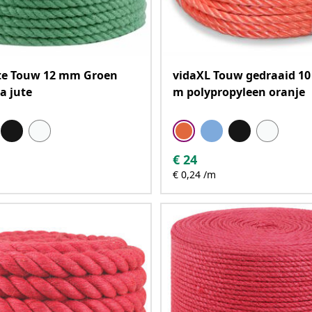
ute Touw 12 mm Groen
vidaXL Touw gedraaid 1
a jute
m polypropyleen oranje
€
24
€ 0,24 /m