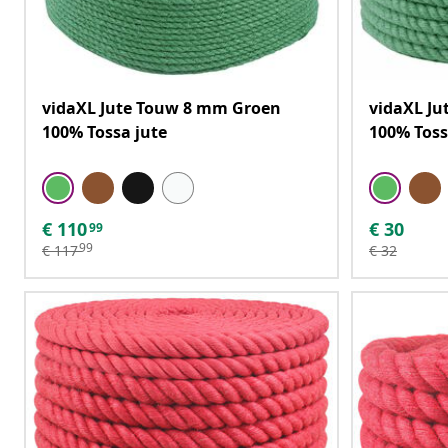
vidaXL Jute Touw 8 mm Groen
vidaXL J
100% Tossa jute
100% Toss
€
110
€
30
99
99
€
117
€
32