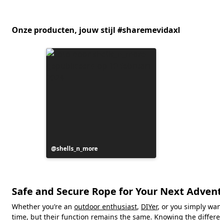
Onze producten, jouw stijl #sharemevidaxl
Bericht
shells_n_more
gepubliceerd
door
Safe and Secure Rope for Your Next Adven
Whether you’re an
outdoor enthusiast
,
DIYer
, or you simply wa
time, but their function remains the same. Knowing the differe