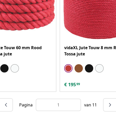
ute Touw 60 mm Rood
vidaXL Jute Touw 8 mm 
a jute
Tossa jute
€
195
99
Pagina
van 11