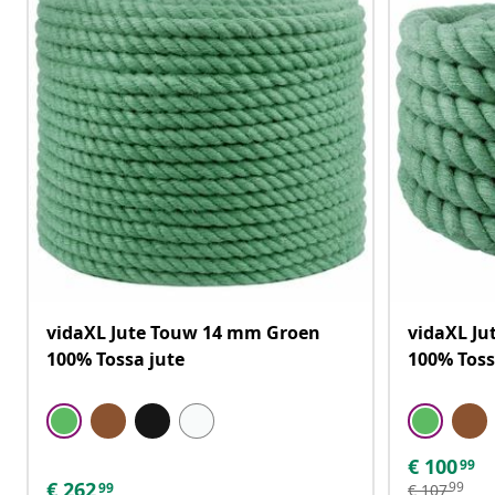
vidaXL Jute Touw 14 mm Groen
vidaXL J
100% Tossa jute
100% Toss
€
100
99
€
262
99
99
€
107