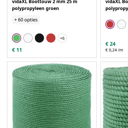
vidaXL Boottouw 2 mm 25 m
vidaXL B
polypropyleen groen
polypropy
+
60
opties
+6
€
24
€
11
€ 0,24 /m