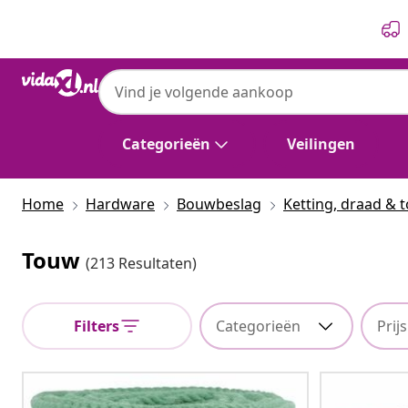
Vorige
Volgende
Categorieën
Veilingen
Home
Hardware
Bouwbeslag
Ketting, draad & 
Touw
(213 Resultaten)
Filters
Categorieën
Prijs