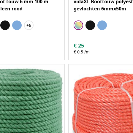
oot touw 6 mm 100 m
vidaXL Boottouw polyest
leen rood
gevlochten 6mmx50m
+6
€
25
€ 0,5 /m