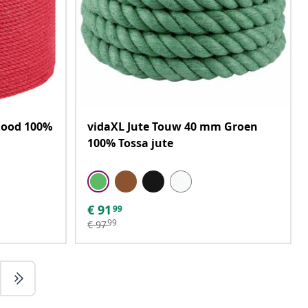
Rood 100%
vidaXL Jute Touw 40 mm Groen
100% Tossa jute
€
91
99
99
€
97