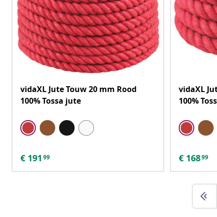
vidaXL Jute Touw 20 mm Rood
vidaXL J
100% Tossa jute
100% Toss
€
191
€
168
99
99