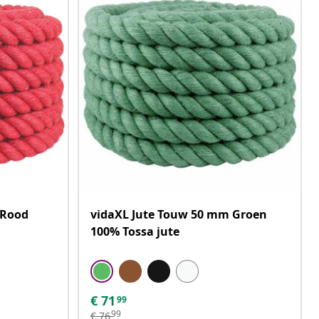
 Rood
vidaXL Jute Touw 50 mm Groen
100% Tossa jute
€
71
99
99
€
76