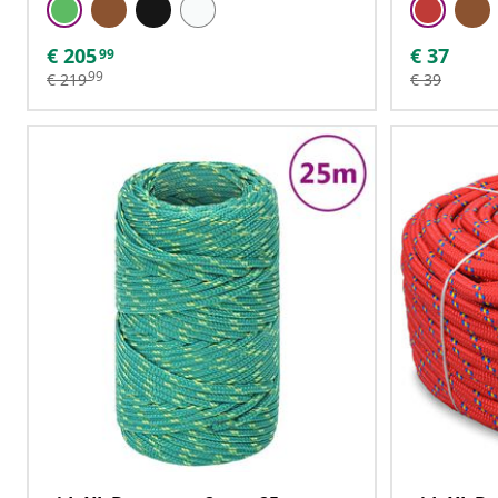
€
205
€
37
99
99
€
219
€
39