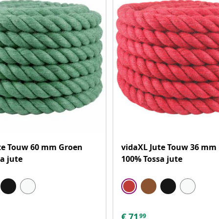
ute Touw 60 mm Groen
vidaXL Jute Touw 36 mm
a jute
100% Tossa jute
€
71
99