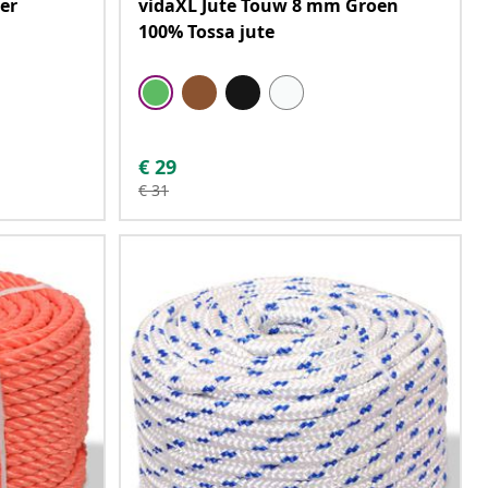
er
vidaXL Jute Touw 8 mm Groen
100% Tossa jute
€
29
€
31