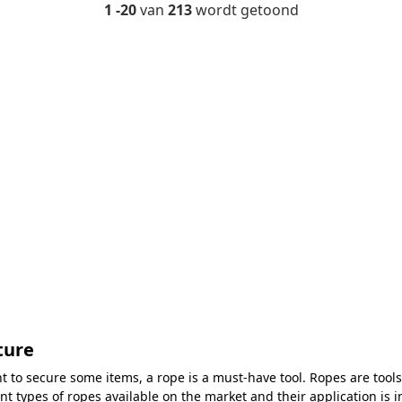
1 -20
van
213
wordt getoond
ture
nt to secure some items, a rope is a must-have tool. Ropes are tool
nt types of ropes available on the market and their application is 