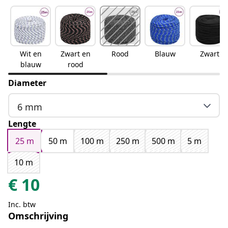
Wit en
Zwart en
Rood
Blauw
Zwart
blauw
rood
Diameter
6 mm
Lengte
25 m
50 m
100 m
250 m
500 m
5 m
10 m
€
10
Inc. btw
Omschrijving