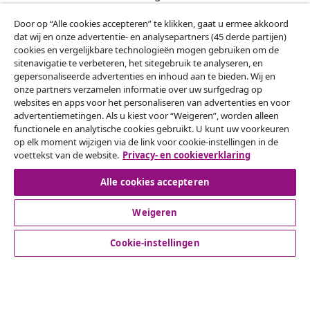
Door op “Alle cookies accepteren” te klikken, gaat u ermee akkoord
Onze sociale media
dat wij en onze advertentie- en analysepartners (45 derde partijen)
cookies en vergelijkbare technologieën mogen gebruiken om de
sitenavigatie te verbeteren, het sitegebruik te analyseren, en
gepersonaliseerde advertenties en inhoud aan te bieden. Wij en
onze partners verzamelen informatie over uw surfgedrag op
Herroeping van de overeenkomst
websites en apps voor het personaliseren van advertenties en voor
Een annulering voor je bestelling indienen
advertentiemetingen. Als u kiest voor “Weigeren”, worden alleen
functionele en analytische cookies gebruikt. U kunt uw voorkeuren
op elk moment wijzigen via de link voor cookie-instellingen in de
Herroeping van de overeenkomst
voettekst van de website.
Privacy- en cookieverklaring
Alle cookies accepteren
Klantenservice
Weigeren
Cookie-instellingen
Zakelijk
vidaXL