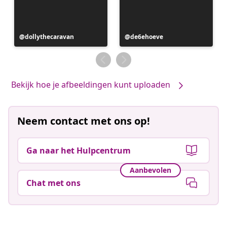
Bericht
dollythecaravan
Bericht
de6ehoeve
gepubliceerd
gepubliceerd
door
door
Bekijk hoe je afbeeldingen kunt uploaden
Neem contact met ons op!
Ga naar het Hulpcentrum
Aanbevolen
Chat met ons