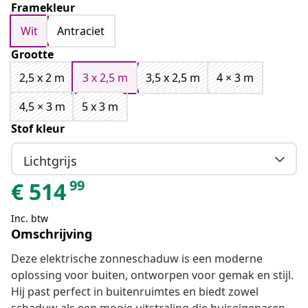
Framekleur
Wit
Antraciet
Grootte
2,5 x 2 m
3 x 2,5 m
3,5 x 2,5 m
4 × 3 m
4,5 × 3 m
5 x 3 m
Stof kleur
Lichtgrijs
99
€
514
Inc. btw
Omschrijving
Deze elektrische zonneschaduw is een moderne
oplossing voor buiten, ontworpen voor gemak en stijl.
Hij past perfect in buitenruimtes en biedt zowel