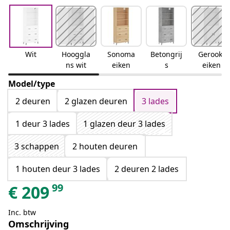
Wit
Hooggla
Sonoma
Betongrij
Gerookt
ns wit
eiken
s
eiken
Model/type
2 deuren
2 glazen deuren
3 lades
1 deur 3 lades
1 glazen deur 3 lades
3 schappen
2 houten deuren
1 houten deur 3 lades
2 deuren 2 lades
99
€
209
Inc. btw
Omschrijving