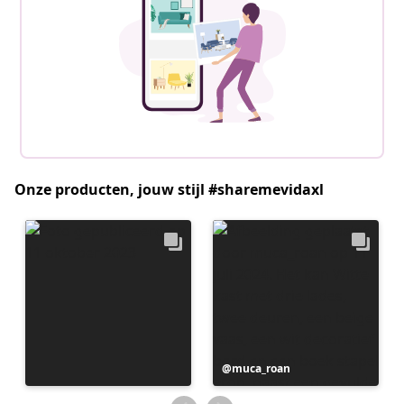
Onze producten, jouw stijl #sharemevidaxl
Bericht
muca_roan
gepubliceerd
door