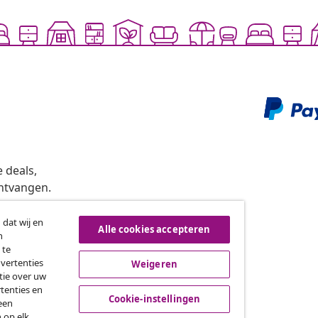
 deals,
ntvangen.
 dat wij en
Alle cookies accepteren
n
roeping van de overeenkomst
 te
dvertenties
Weigeren
tie over uw
tenties en
vidaXL
Cookie-instellingen
een
 op elk