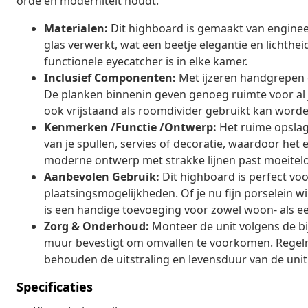
orde en moderniteit houdt.
Materialen:
Dit highboard is gemaakt van enginee
glas verwerkt, wat een beetje elegantie en lichthe
functionele eyecatcher is in elke kamer.
Inclusief Componenten:
Met ijzeren handgrepen en
De planken binnenin geven genoeg ruimte voor al j
ook vrijstaand als roomdivider gebruikt kan worde
Kenmerken /Functie /Ontwerp:
Het ruime opslag
van je spullen, servies of decoratie, waardoor het e
moderne ontwerp met strakke lijnen past moeiteloo
Aanbevolen Gebruik:
Dit highboard is perfect vo
plaatsingsmogelijkheden. Of je nu fijn porselein wi
is een handige toevoeging voor zowel woon- als e
Zorg & Onderhoud:
Monteer de unit volgens de bij
muur bevestigt om omvallen te voorkomen. Regel
behouden de uitstraling en levensduur van de unit
Specificaties