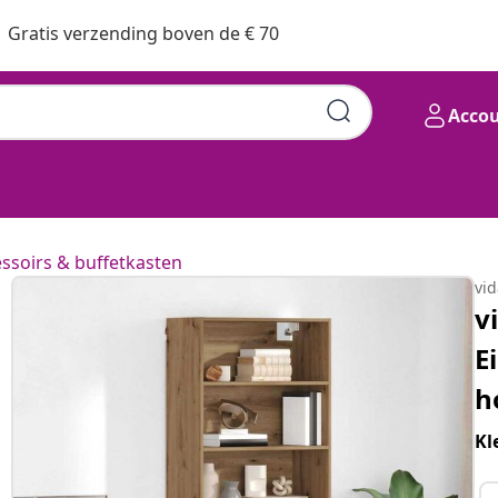
Gratis verzending boven de € 70
Acco
ssoirs & buffetkasten
vi
v
E
h
Kl