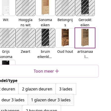
Wit
Hooggla
Sonoma
Betongrij
Gerookt
ns wit
eiken
s
eiken
Grijs
Zwart
bruin
Oud hout
artisanaa
sonoma
eikenkleu
l
r
eikenkleu
rig
Toon meer
del/type
Zwart
eiken
2 deuren
2 glazen deuren
3 lades
1 deur 3 lades
1 glazen deur 3 lades
 schappen
2 houten deuren