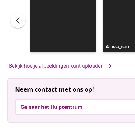
Bericht
muca_roan
gepubliceerd
door
Bekijk hoe je afbeeldingen kunt uploaden
Neem contact met ons op!
Ga naar het Hulpcentrum