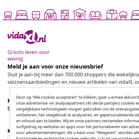
Groots leven voor
weinig
Meld je aan voor onze nieuwsbrief
Sluit je aan bij meer dan 700.000 shoppers die wekelijkse
seizoensaanbiedingen en nieuwe artikelen van vidaXL o
Door op “Alle cookies accepteren” te klikken, gaat u ermee akkoord
Herroeping van de overeenkomst
onze advertentie- en analysepartners (45 derde partijen) cookies e
Her
Een annulering voor je bestelling indienen
vergelijkbare technologieën mogen gebruiken om de sitenavigatie
verbeteren, het sitegebruik te analyseren, en gepersonaliseerde a
en inhoud aan te bieden. Wij en onze partners verzamelen informa
surfgedrag op websites en apps voor het personaliseren van adver
Klantenservice
Zakelijk
voor advertentiemetingen. Als u kiest voor “Weigeren”, worden all
functionele en analytische cookies gebruikt. U kunt uw voorkeuren