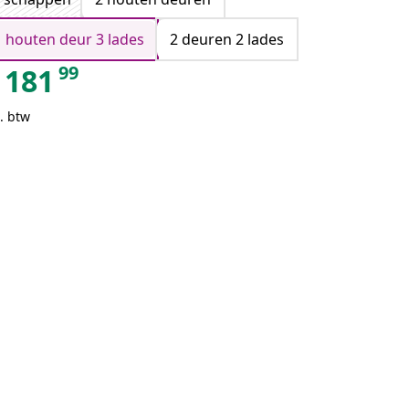
1 houten deur 3 lades
2 deuren 2 lades
99
181
. btw