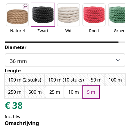
Naturel
Zwart
Wit
Rood
Groen
Diameter
36 mm
Lengte
100 m (2 stuks)
100 m (10 stuks)
50 m
100 m
250 m
500 m
25 m
10 m
5 m
€
38
Inc. btw
Omschrijving