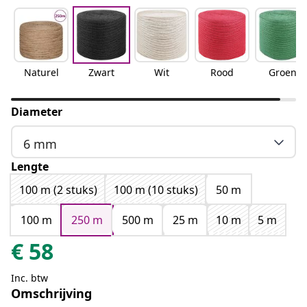
Naturel
Zwart
Wit
Rood
Groen
Diameter
6 mm
Lengte
100 m (2 stuks)
100 m (10 stuks)
50 m
100 m
250 m
500 m
25 m
10 m
5 m
€
58
Inc. btw
Omschrijving