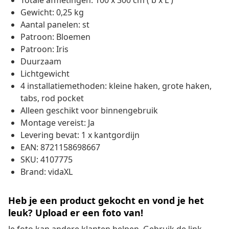
Totale afmetingen: 100 x 300 cm ( b x L )
Gewicht: 0,25 kg
Aantal panelen: st
Patroon: Bloemen
Patroon: Iris
Duurzaam
Lichtgewicht
4 installatiemethoden: kleine haken, grote haken,
tabs, rod pocket
Alleen geschikt voor binnengebruik
Montage vereist: Ja
Levering bevat: 1 x kantgordijn
EAN: 8721158698667
SKU: 4107775
Brand: vidaXL
Heb je een product gekocht en vond je het
leuk? Upload er een foto van!