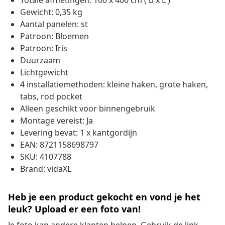
Totale afmetingen: 100 x 400 cm ( b x L )
Gewicht: 0,35 kg
Aantal panelen: st
Patroon: Bloemen
Patroon: Iris
Duurzaam
Lichtgewicht
4 installatiemethoden: kleine haken, grote haken,
tabs, rod pocket
Alleen geschikt voor binnengebruik
Montage vereist: Ja
Levering bevat: 1 x kantgordijn
EAN: 8721158698797
SKU: 4107788
Brand: vidaXL
Heb je een product gekocht en vond je het
leuk? Upload er een foto van!