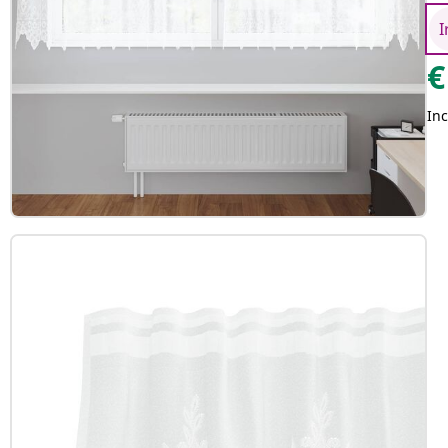
I
€
Inc