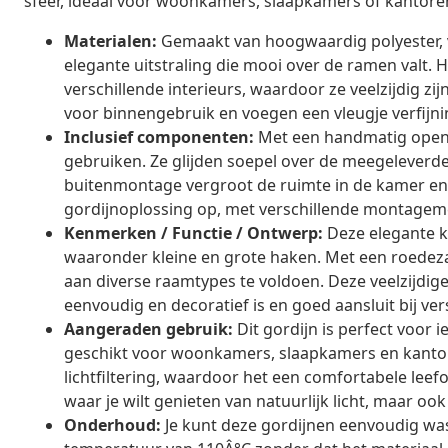
sfeer, ideaal voor woonkamers, slaapkamers of kantore
Materialen:
Gemaakt van hoogwaardig polyester, 
elegante uitstraling die mooi over de ramen valt.
verschillende interieurs, waardoor ze veelzijdig 
voor binnengebruik en voegen een vleugje verfijnin
Inclusief componenten:
Met een handmatig openi
gebruiken. Ze glijden soepel over de meegeleverde
buitenmontage vergroot de ruimte in de kamer en b
gordijnoplossing op, met verschillende montageme
Kenmerken / Functie / Ontwerp:
Deze elegante 
waaronder kleine en grote haken. Met een roedeza
aan diverse raamtypes te voldoen. Deze veelzijdige 
eenvoudig en decoratief is en goed aansluit bij ver
Aangeraden gebruik:
Dit gordijn is perfect voor ie
geschikt voor woonkamers, slaapkamers en kantore
lichtfiltering, waardoor het een comfortabele leef
waar je wilt genieten van natuurlijk licht, maar o
Onderhoud:
Je kunt deze gordijnen eenvoudig wa