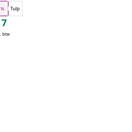
ris
Tulp
7
. btw