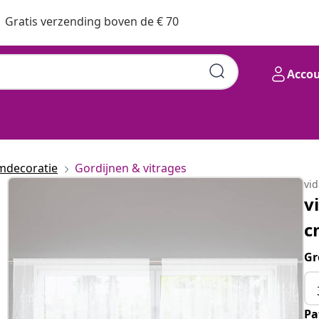
Gratis verzending boven de € 70
Acco
mdecoratie
Gordijnen & vitrages
vi
v
c
Gr
Pa