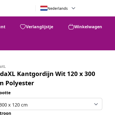
Nederlands
unt
Verlanglijstje
Winkelwagen
daXL
idaXL Kantgordijn Wit 120 x 300
m Polyester
ootte
300 x 120 cm
troon