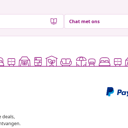
Chat met ons
 deals,
ntvangen.