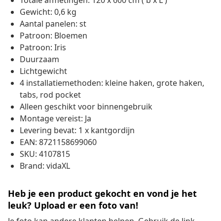
Totale afmetingen: 120 x 600 cm ( b x L )
Gewicht: 0,6 kg
Aantal panelen: st
Patroon: Bloemen
Patroon: Iris
Duurzaam
Lichtgewicht
4 installatiemethoden: kleine haken, grote haken,
tabs, rod pocket
Alleen geschikt voor binnengebruik
Montage vereist: Ja
Levering bevat: 1 x kantgordijn
EAN: 8721158699060
SKU: 4107815
Brand: vidaXL
Heb je een product gekocht en vond je het
leuk? Upload er een foto van!