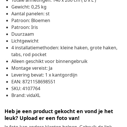
Totale afmetingen: 140 x 200 cm ( b x L )
Gewicht: 0,25 kg
Aantal panelen: st
Patroon: Bloemen
Patroon: Iris
Duurzaam
Lichtgewicht
4 installatiemethoden: kleine haken, grote haken,
tabs, rod pocket
Alleen geschikt voor binnengebruik
Montage vereist: Ja
Levering bevat: 1 x kantgordijn
EAN: 8721158698551
SKU: 4107764
Brand: vidaXL
Heb je een product gekocht en vond je het
leuk? Upload er een foto van!