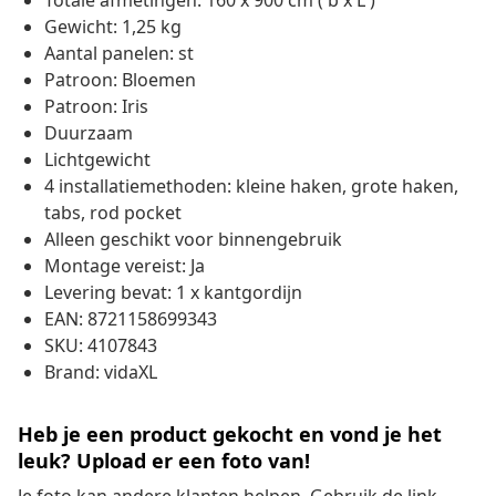
Totale afmetingen: 160 x 900 cm ( b x L )
Gewicht: 1,25 kg
Aantal panelen: st
Patroon: Bloemen
Patroon: Iris
Duurzaam
Lichtgewicht
4 installatiemethoden: kleine haken, grote haken,
tabs, rod pocket
Alleen geschikt voor binnengebruik
Montage vereist: Ja
Levering bevat: 1 x kantgordijn
EAN: 8721158699343
SKU: 4107843
Brand: vidaXL
Heb je een product gekocht en vond je het
leuk? Upload er een foto van!