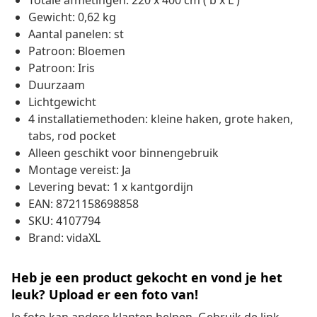
Totale afmetingen: 220 x 400 cm ( b x L )
Gewicht: 0,62 kg
Aantal panelen: st
Patroon: Bloemen
Patroon: Iris
Duurzaam
Lichtgewicht
4 installatiemethoden: kleine haken, grote haken,
tabs, rod pocket
Alleen geschikt voor binnengebruik
Montage vereist: Ja
Levering bevat: 1 x kantgordijn
EAN: 8721158698858
SKU: 4107794
Brand: vidaXL
Heb je een product gekocht en vond je het
leuk? Upload er een foto van!