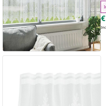
I
€
Inc