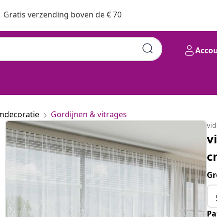
Gratis verzending boven de € 70
Acco
mdecoratie
Gordijnen & vitrages
vi
v
c
Gr
Pa