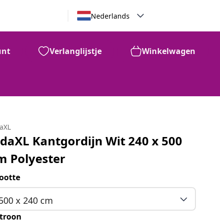
Nederlands
unt
Verlanglijstje
Winkelwagen
daXL
idaXL Kantgordijn Wit 240 x 500
m Polyester
ootte
500 x 240 cm
troon