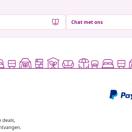
Chat met ons
 deals,
ntvangen.