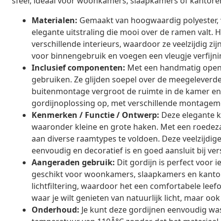
sfeer, ideaal voor woonkamers, slaapkamers of kantore
Materialen:
Gemaakt van hoogwaardig polyester, 
elegante uitstraling die mooi over de ramen valt.
verschillende interieurs, waardoor ze veelzijdig 
voor binnengebruik en voegen een vleugje verfijnin
Inclusief componenten:
Met een handmatig openi
gebruiken. Ze glijden soepel over de meegeleverde
buitenmontage vergroot de ruimte in de kamer en b
gordijnoplossing op, met verschillende montageme
Kenmerken / Functie / Ontwerp:
Deze elegante 
waaronder kleine en grote haken. Met een roedeza
aan diverse raamtypes te voldoen. Deze veelzijdige 
eenvoudig en decoratief is en goed aansluit bij ver
Aangeraden gebruik:
Dit gordijn is perfect voor ie
geschikt voor woonkamers, slaapkamers en kantore
lichtfiltering, waardoor het een comfortabele leef
waar je wilt genieten van natuurlijk licht, maar o
Onderhoud:
Je kunt deze gordijnen eenvoudig wa