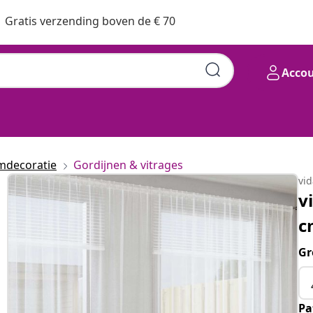
Gratis verzending boven de € 70
Acco
mdecoratie
Gordijnen & vitrages
vi
v
c
Gr
Pa