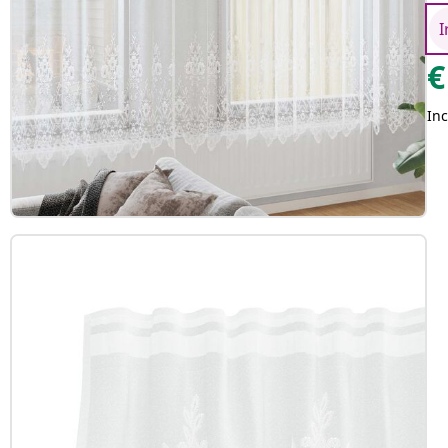
I
€
Inc