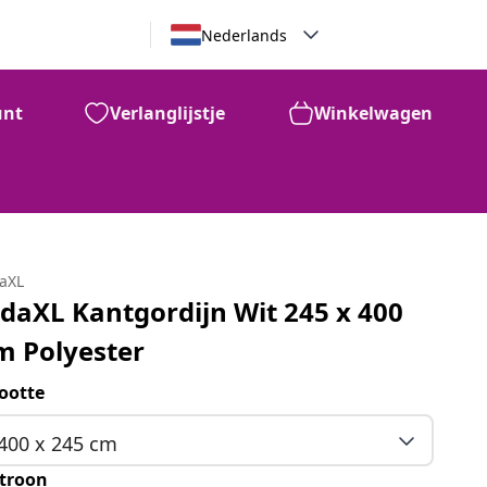
Nederlands
unt
Verlanglijstje
Winkelwagen
daXL
idaXL Kantgordijn Wit 245 x 400
m Polyester
ootte
400 x 245 cm
troon