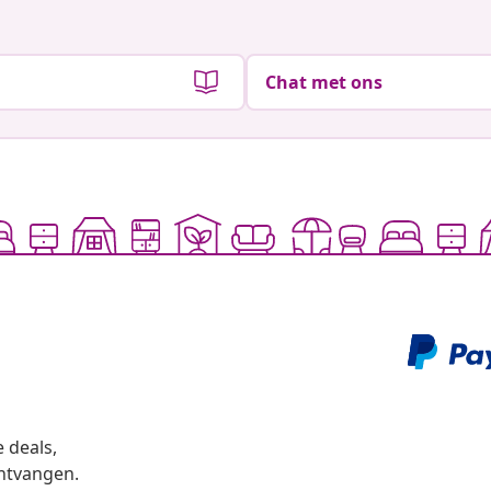
Chat met ons
 deals,
ntvangen.