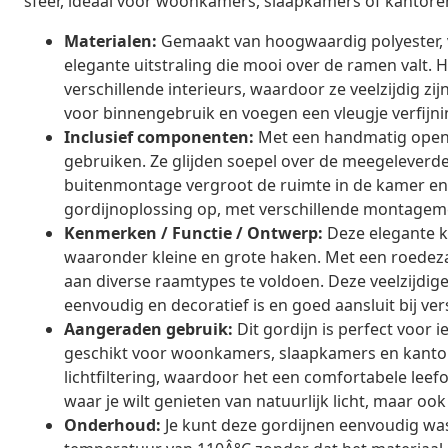
sfeer, ideaal voor woonkamers, slaapkamers of kantore
Materialen:
Gemaakt van hoogwaardig polyester, 
elegante uitstraling die mooi over de ramen valt.
verschillende interieurs, waardoor ze veelzijdig 
voor binnengebruik en voegen een vleugje verfijnin
Inclusief componenten:
Met een handmatig openi
gebruiken. Ze glijden soepel over de meegeleverde
buitenmontage vergroot de ruimte in de kamer en b
gordijnoplossing op, met verschillende montageme
Kenmerken / Functie / Ontwerp:
Deze elegante 
waaronder kleine en grote haken. Met een roedeza
aan diverse raamtypes te voldoen. Deze veelzijdige 
eenvoudig en decoratief is en goed aansluit bij ver
Aangeraden gebruik:
Dit gordijn is perfect voor ie
geschikt voor woonkamers, slaapkamers en kantore
lichtfiltering, waardoor het een comfortabele leef
waar je wilt genieten van natuurlijk licht, maar o
Onderhoud:
Je kunt deze gordijnen eenvoudig wa