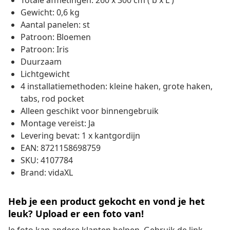
Totale afmetingen: 260 x 300 cm ( b x L )
Gewicht: 0,6 kg
Aantal panelen: st
Patroon: Bloemen
Patroon: Iris
Duurzaam
Lichtgewicht
4 installatiemethoden: kleine haken, grote haken,
tabs, rod pocket
Alleen geschikt voor binnengebruik
Montage vereist: Ja
Levering bevat: 1 x kantgordijn
EAN: 8721158698759
SKU: 4107784
Brand: vidaXL
Heb je een product gekocht en vond je het
leuk? Upload er een foto van!