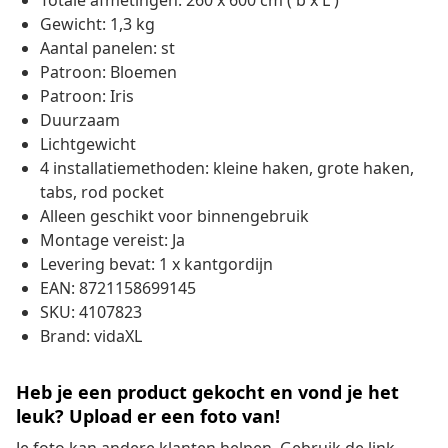
Totale afmetingen: 260 x 600 cm ( b x L )
Gewicht: 1,3 kg
Aantal panelen: st
Patroon: Bloemen
Patroon: Iris
Duurzaam
Lichtgewicht
4 installatiemethoden: kleine haken, grote haken,
tabs, rod pocket
Alleen geschikt voor binnengebruik
Montage vereist: Ja
Levering bevat: 1 x kantgordijn
EAN: 8721158699145
SKU: 4107823
Brand: vidaXL
Heb je een product gekocht en vond je het
leuk? Upload er een foto van!