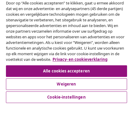
Door op “Alle cookies accepteren” te klikken, gaat u ermee akkoord
Onze sociale media
dat wij en onze advertentie- en analysepartners (45 derde partijen)
cookies en vergelijkbare technologieën mogen gebruiken om de
sitenavigatie te verbeteren, het sitegebruik te analyseren, en
gepersonaliseerde advertenties en inhoud aan te bieden. Wij en
onze partners verzamelen informatie over uw surfgedrag op
Herroeping van de overeenkomst
websites en apps voor het personaliseren van advertenties en voor
Een annulering voor je bestelling indienen
advertentiemetingen. Als u kiest voor “Weigeren”, worden alleen
functionele en analytische cookies gebruikt. U kunt uw voorkeuren
op elk moment wijzigen via de link voor cookie-instellingen in de
Herroeping van de overeenkomst
voettekst van de website.
Privacy- en cookieverklaring
Alle cookies accepteren
Klantenservice
Weigeren
Cookie-instellingen
Zakelijk
vidaXL