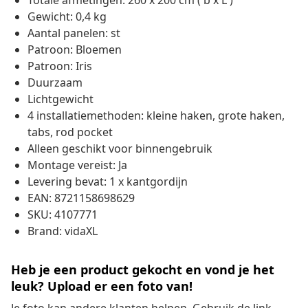
Totale afmetingen: 260 x 200 cm ( b x L )
Gewicht: 0,4 kg
Aantal panelen: st
Patroon: Bloemen
Patroon: Iris
Duurzaam
Lichtgewicht
4 installatiemethoden: kleine haken, grote haken,
tabs, rod pocket
Alleen geschikt voor binnengebruik
Montage vereist: Ja
Levering bevat: 1 x kantgordijn
EAN: 8721158698629
SKU: 4107771
Brand: vidaXL
Heb je een product gekocht en vond je het
leuk? Upload er een foto van!