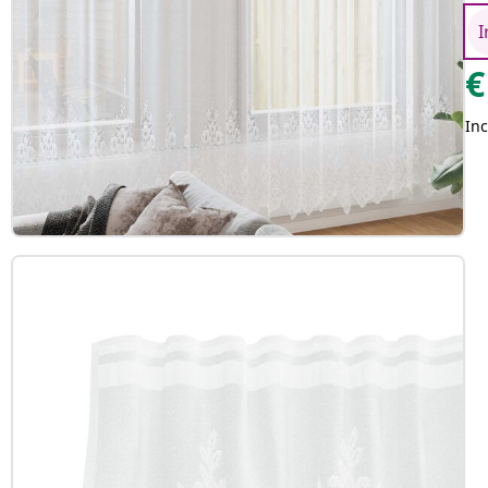
I
€
Inc