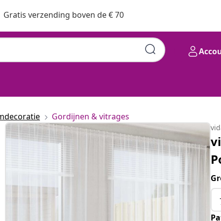
Gratis verzending boven de € 70
Acco
mdecoratie
Gordijnen & vitrages
vi
v
P
Gr
Pa