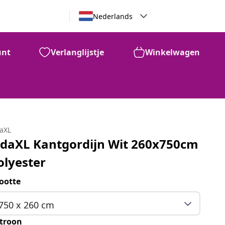
Nederlands
unt
Verlanglijstje
Winkelwagen
daXL
idaXL Kantgordijn Wit 260x750cm
olyester
ootte
750 x 260 cm
troon