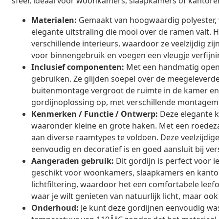
sfeer, ideaal voor woonkamers, slaapkamers of kantore
Materialen:
Gemaakt van hoogwaardig polyester, 
elegante uitstraling die mooi over de ramen valt.
verschillende interieurs, waardoor ze veelzijdig 
voor binnengebruik en voegen een vleugje verfijnin
Inclusief componenten:
Met een handmatig openi
gebruiken. Ze glijden soepel over de meegeleverde
buitenmontage vergroot de ruimte in de kamer en b
gordijnoplossing op, met verschillende montageme
Kenmerken / Functie / Ontwerp:
Deze elegante 
waaronder kleine en grote haken. Met een roedeza
aan diverse raamtypes te voldoen. Deze veelzijdige 
eenvoudig en decoratief is en goed aansluit bij ver
Aangeraden gebruik:
Dit gordijn is perfect voor ie
geschikt voor woonkamers, slaapkamers en kantore
lichtfiltering, waardoor het een comfortabele leef
waar je wilt genieten van natuurlijk licht, maar o
Onderhoud:
Je kunt deze gordijnen eenvoudig wa