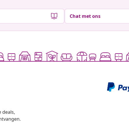
Chat met ons
 deals,
ntvangen.