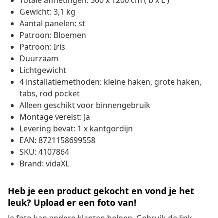
Totale afmetingen: 300 x 1200 cm ( b x L )
Gewicht: 3,1 kg
Aantal panelen: st
Patroon: Bloemen
Patroon: Iris
Duurzaam
Lichtgewicht
4 installatiemethoden: kleine haken, grote haken,
tabs, rod pocket
Alleen geschikt voor binnengebruik
Montage vereist: Ja
Levering bevat: 1 x kantgordijn
EAN: 8721158699558
SKU: 4107864
Brand: vidaXL
Heb je een product gekocht en vond je het
leuk? Upload er een foto van!